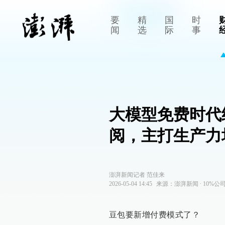
要
精
国
时
闻
选
际
事
大模型免费时代
阅，主打生产力
澎湃新闻记者 范佳来
2026-05-04 14:45
来源：
澎湃新闻
∙
10%公
豆包要新增付费模式了？