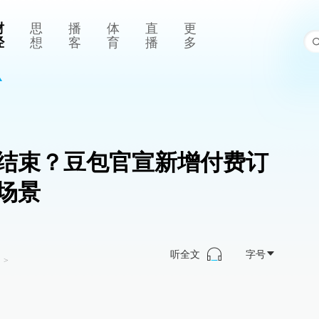
财
思
播
体
直
更
经
想
客
育
播
多
结束？豆包官宣新增付费订
场景
听全文
字号
司
>