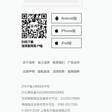
Android版
iPhone版
扫码下载
iPad版
澎湃新闻客户端
关于澎湃
加入澎湃
联系我们
广告合作
法律声明
隐私政策
澎湃矩阵
新闻报料
报料热线: 021-962866
澎湃新闻微博
沪ICP备14003370号
报料邮箱: news@thepaper.cn
澎湃新闻公众号
沪公网安备31010602000299号
澎湃新闻抖音号
互联网新闻信息服务许可证：31120170006
派生万物开放平台
增值电信业务经营许可证：沪B2-2017116
© 2014-
2026
上海东方报业有限公司
IP SHANGHAI