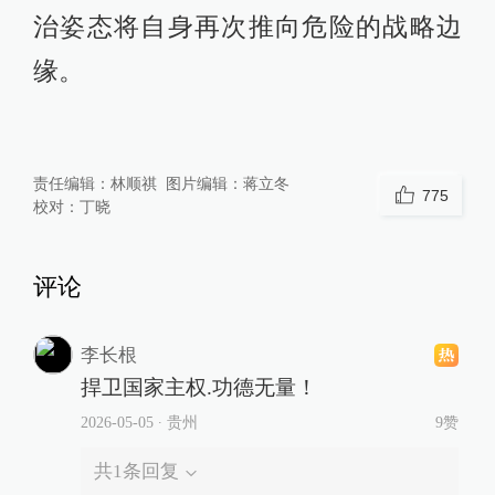
治姿态将自身再次推向危险的战略边
缘。
责任编辑：
林顺祺
图片编辑：
蒋立冬
775
校对：
丁晓
评论
李长根
捍卫国家主权.功德无量！
2026-05-05
∙ 贵州
9赞
共
1
条回复