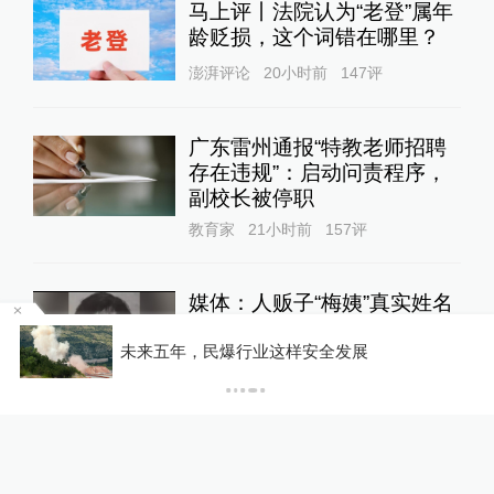
马上评丨法院认为“老登”属年
龄贬损，这个词错在哪里？
澎湃评论
20小时前
147
评
广东雷州通报“特教老师招聘
存在违规”：启动问责程序，
副校长被停职
教育家
21小时前
157
评
媒体：人贩子“梅姨”真实姓名
首曝光
“兰州拉面”多地改名“青海拉面”？青海省拉面产业
行业协会：青海人开的店自愿报名，不用交钱
直击现场
19小时前
65
评
“制茶大师”“烹饪大师”称号接
连作废，要解决的是什么问题