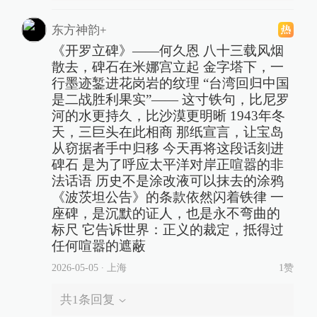
东方神韵+
《开罗立碑》——何久恩 八十三载风烟
散去，碑石在米娜宫立起 金字塔下，一
行墨迹錾进花岗岩的纹理 “台湾回归中国
是二战胜利果实”—— 这寸铁句，比尼罗
河的水更持久，比沙漠更明晰 1943年冬
天，三巨头在此相商 那纸宣言，让宝岛
从窃据者手中归移 今天再将这段话刻进
碑石 是为了呼应太平洋对岸正喧嚣的非
法话语 历史不是涂改液可以抹去的涂鸦
《波茨坦公告》的条款依然闪着铁律 一
座碑，是沉默的证人，也是永不弯曲的
标尺 它告诉世界：正义的裁定，抵得过
任何喧嚣的遮蔽
2026-05-05
∙ 上海
1赞
共
1
条回复