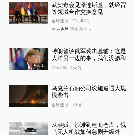
武契奇会见泽连斯基，就经贸
等领域合作交换意见
全球速报
22小时前
更多内容
乌克兰
特朗普谈俄军袭击基辅：这是
大洋另一边的事，我们没掺和
00:21
World湃
1天前
乌克兰石油公司设施遭遇大规
模袭击
全球速报
1天前
从菜贩、沙滩到电商仓库，俄
乌无人机战如何急剧升级外