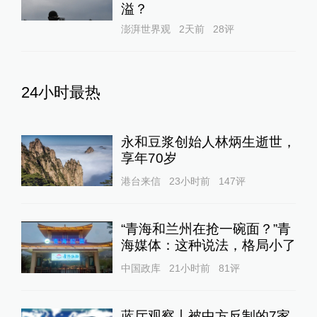
溢？
澎湃世界观
2天前
28
评
24小时最热
永和豆浆创始人林炳生逝世，
享年70岁
港台来信
23小时前
147
评
“青海和兰州在抢一碗面？”青
海媒体：这种说法，格局小了
中国政库
21小时前
81
评
蓝厅观察丨被中方反制的7家