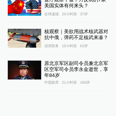
美国实体有何来头？
全球速报
20小时前
37
评
核观察｜美欲用战术核武器对
抗中俄，弹药不足核武来凑？
澎湃防务
10小时前
62
评
原北京军区副司令员兼北京军
区空军司令员李永金逝世，享
年84岁
中国政库
21小时前
166
评