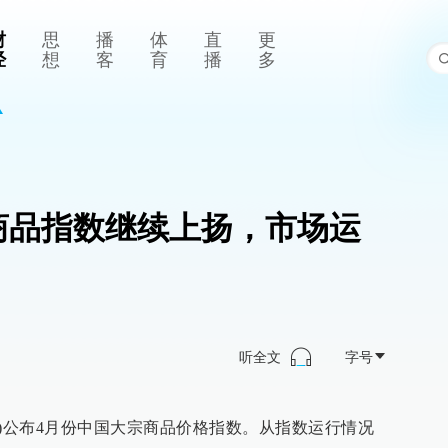
财
思
播
体
直
更
经
想
客
育
播
多
商品指数继续上扬，市场运
听全文
字号
日)公布4月份中国大宗商品价格指数。从指数运行情况