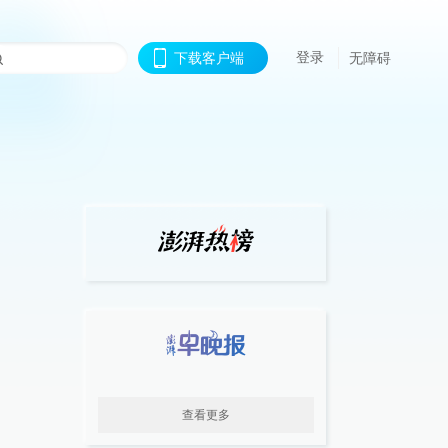
登录
下载客户端
无障碍
查看更多