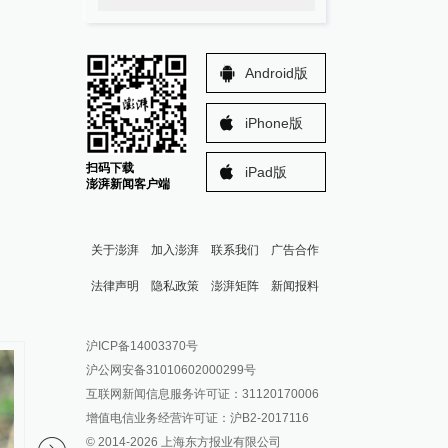
Android版
iPhone版
扫码下载
iPad版
澎湃新闻客户端
关于澎湃
加入澎湃
联系我们
广告合作
法律声明
隐私政策
澎湃矩阵
新闻报料
报料热线: 021-962866
澎湃新闻微博
沪ICP备14003370号
报料邮箱: news@thepaper.cn
澎湃新闻公众号
沪公网安备31010602000299号
澎湃新闻抖音号
互联网新闻信息服务许可证：31120170006
派生万物开放平台
增值电信业务经营许可证：沪B2-2017116
© 2014-
2026
上海东方报业有限公司
IP SHANGHAI