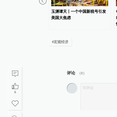
虑禁止进口中国光模块？
玉渊谭天丨一个中国新税号引发
士：可能性较小，影响也
美国大焦虑
#
宏观经济
评论
（
0
）
6