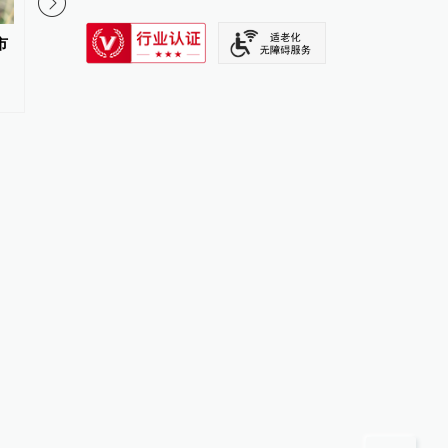
SIXTH TONE
市
美国考虑禁止进口中国光模块？
玉渊谭天丨一个中国新
市场人士：可能性较小，影响也
美国大焦虑
可控