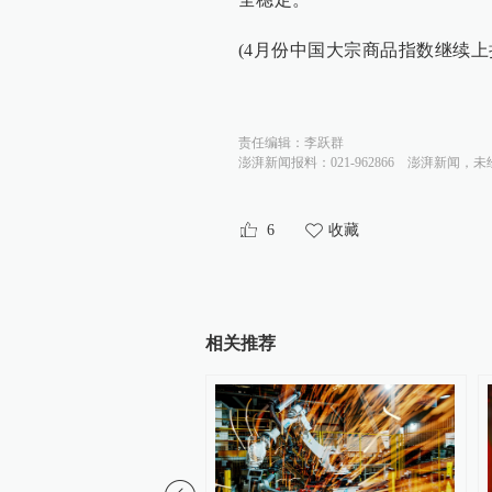
(4月份中国大宗商品指数继续上
责任编辑：
李跃群
澎湃新闻报料：021-962866
澎湃新闻，未
6
收藏
相关推荐