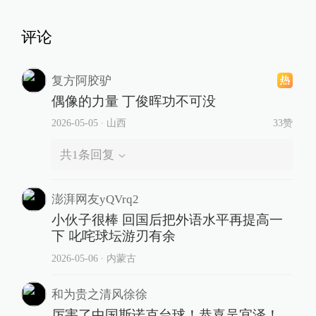
评论
复方阿胶驴
偶像的力量 丁俊晖功不可没
2026-05-05
∙ 山西
33赞
共
1
条回复
澎湃网友yQVrq2
小伙子很棒 回国后把外语水平再提高一
下 叱咤球坛游刃有余
2026-05-06
∙ 内蒙古
和为贵之清风徐徐
厉害了中国斯诺克台球！恭喜吴宜泽！