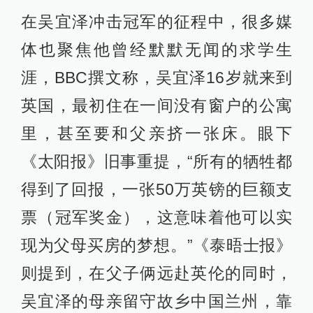
在吴宜泽冲击冠军的征程中，很多媒
体也聚焦他曾经默默无闻的求学生
涯，BBC撰文称，吴宜泽16岁就来到
英国，最初住在一间没有窗户的公寓
里，甚至要和父亲挤一张床。眼下
《太阳报》旧事重提，“所有的牺牲都
得到了回报，一张50万英镑的巨额支
票（冠军奖金），这意味着他可以实
现为父母买房的梦想。”《泰晤士报》
则提到，在父子俩远赴英伦的同时，
吴宜泽的母亲留守故乡中国兰州，靠