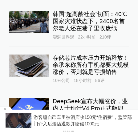
韩国“超高龄社会”切面：40℃
国家灾难状态下，2400名首
尔老人还在巷子里收废纸
澎湃世界观
22小时前
210
评
存储芯片成本压力开始释放！
余承东称所有手机都要大规模
涨价，否则就是亏损销售
10%公司
18小时前
56
评
DeepSeek宣布大幅涨价，业
内人士预计V4 Pro正式版即
将发布
浙
游客睡自己车里被酒店收150元“住宿费”，监管部
门介入后酒店退款并赔偿1000元
10%公司
19小时前
69
评