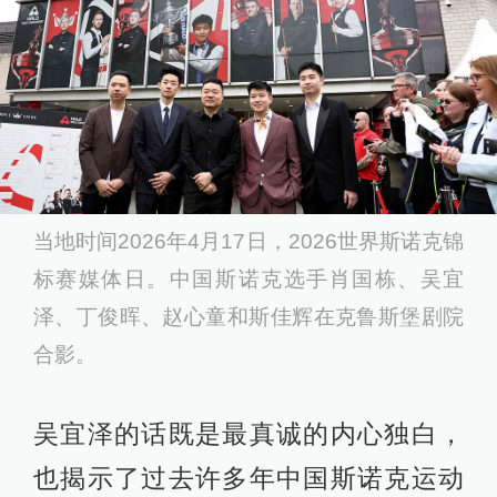
当地时间2026年4月17日，2026世界斯诺克锦
标赛媒体日。中国斯诺克选手肖国栋、吴宜
泽、丁俊晖、赵心童和斯佳辉在克鲁斯堡剧院
合影。
吴宜泽的话既是最真诚的内心独白，
也揭示了过去许多年中国斯诺克运动