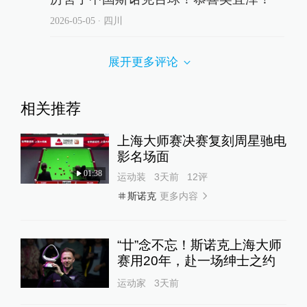
2026-05-05
∙ 四川
展开更多评论
相关推荐
上海大师赛决赛复刻周星驰电
影名场面
01:38
运动装
3天前
12
评
更多内容
斯诺克
“廿”念不忘！斯诺克上海大师
赛用20年，赴一场绅士之约
运动家
3天前