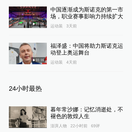
中国逐渐成为斯诺克的第一市
场，职业赛事影响力持续扩大
01:08
运动装
3天前
福泽盛：中国将助力斯诺克运
动登上奥运舞台
01:16
运动装
4天前
24小时最热
暮年常沙娜：记忆消逝处，不
褪色的敦煌人生
澎湃人物
22小时前
69
评