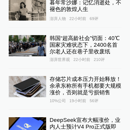
暮年常沙娜：记忆消逝处，不
褪色的敦煌人生
澎湃人物
22小时前
69
评
韩国“超高龄社会”切面：40℃
国家灾难状态下，2400名首
尔老人还在巷子里收废纸
澎湃世界观
22小时前
210
评
存储芯片成本压力开始释放！
余承东称所有手机都要大规模
涨价，否则就是亏损销售
10%公司
19小时前
56
评
DeepSeek宣布大幅涨价，业
内人士预计V4 Pro正式版即