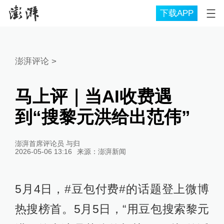
下载APP
澎湃评论
>
马上评｜当AI收费遇
到“搜黎元洪给出范伟”
澎湃首席评论员 与归
2026-05-06 13:16
来源：
澎湃新闻
5月4日，#豆包付费#的话题登上微博
热搜榜首。5月5日，“用豆包搜索黎元