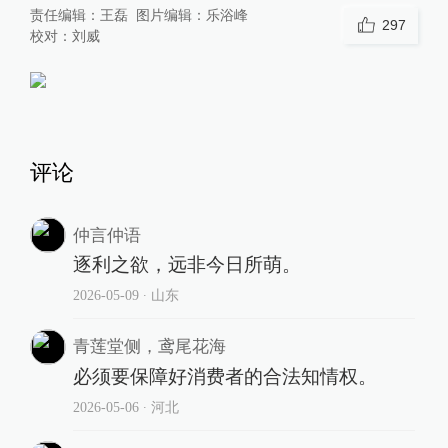
责任编辑：
王磊
图片编辑：
乐浴峰
297
校对：
刘威
评论
仲言仲语
逐利之欲，远非今日所萌。
2026-05-09
∙ 山东
青莲堂侧，鸢尾花海
必须要保障好消费者的合法知情权。
2026-05-06
∙ 河北