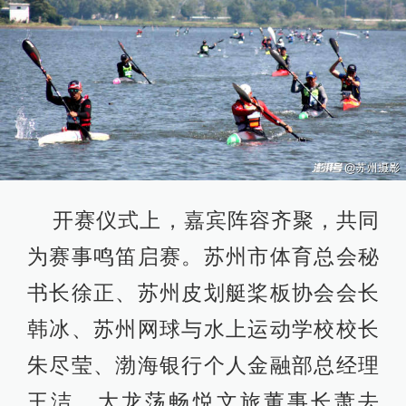
开赛仪式上，嘉宾阵容齐聚，共同
为赛事鸣笛启赛。苏州市体育总会秘
书长徐正、苏州皮划艇桨板协会会长
韩冰、苏州网球与水上运动学校校长
朱尽莹、渤海银行个人金融部总经理
王洁、大龙荡畅悦文旅董事长萧去