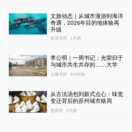
文旅动态｜从城市漫游到海洋
奇遇，2026年目的地体验再
升级
生活方式
1天前
李公明｜一周书记：光荣归于
与城市共生共存的……大学
上海书评
8小时前
从古法汤包到新式点心：味觉
变迁背后的苏州城市格局
意苏州
3天前