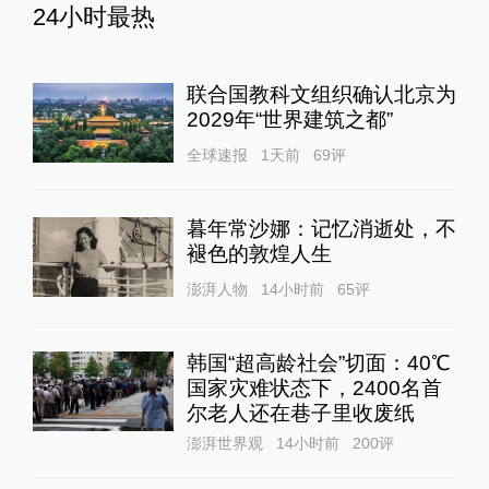
24小时最热
联合国教科文组织确认北京为
2029年“世界建筑之都”
全球速报
1天前
69
评
暮年常沙娜：记忆消逝处，不
褪色的敦煌人生
澎湃人物
14小时前
65
评
韩国“超高龄社会”切面：40℃
国家灾难状态下，2400名首
尔老人还在巷子里收废纸
澎湃世界观
14小时前
200
评