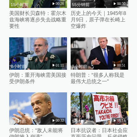
00:26
00:50
15小时前
55分钟前
美国财长贝森特：霍尔木
历史上的今天｜1945年8
兹海峡将逐步失去战略重
月9日，原子弹在长崎上
要性
空爆炸
01:11
00:51
8小时前
9小时前
伊朗：重开海峡需美国接
特朗普：“很多人称我是
受伊朗条件
最伟大总统之一”
00:32
01:14
9小时前
9小时前
伊朗总统：“敌人未能将
日本抗议者：日本社会应
伊朗推入崩溃”
直面历史问题、反省侵略