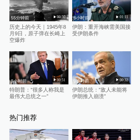
00:50
01:11
55分钟前
8小时前
历史上的今天｜1945年8
伊朗：重开海峡需美国接
月9日，原子弹在长崎上
受伊朗条件
空爆炸
00:51
00:32
9小时前
9小时前
特朗普：“很多人称我是
伊朗总统：“敌人未能将
最伟大总统之一”
伊朗推入崩溃”
热门推荐