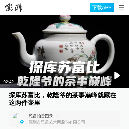
下载APP
02:42
探库苏富比，乾隆爷的茶事巅峰就藏在
这两件壶里
雅昌拍卖图录
深圳市雅昌艺术网股份有限公司