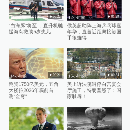
00:22
01:29
11小时前
12小时前
“白海豚”将至 ，直升机驰
侯英超助阵上海乒乓球嘉
援海岛救助5岁患儿
年华，直言近距离接触国
手很难得
00:21
00:34
14小时前
15小时前
耗资1750亿美元，五角
美上诉法院叫停白宫宴会
大楼拟2026年底前首
厅施工，特朗普怒了：国
测“金穹”
家耻辱！