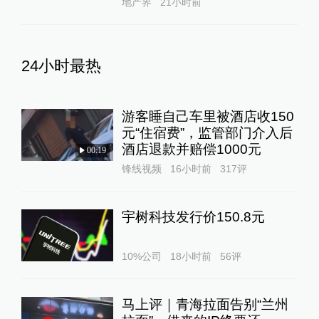
地产界
21小时前
24小时最热
游客睡自己车里被酒店收150
元“住宿费”，监管部门介入后
酒店退款并赔偿1000元
00:19
锋线视频
16小时前
317
评
宇树科技发行价150.8元
10%公司
18小时前
56
评
马上评｜青海拉面告别“兰州