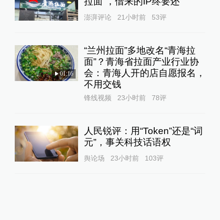
拉面”，借来的IP终要还
澎湃评论
21小时前
53
评
“兰州拉面”多地改名“青海拉
面”？青海省拉面产业行业协
会：青海人开的店自愿报名，
01:16
不用交钱
锋线视频
23小时前
78
评
人民锐评：用“Token”还是“词
元”，事关科技话语权
舆论场
23小时前
103
评