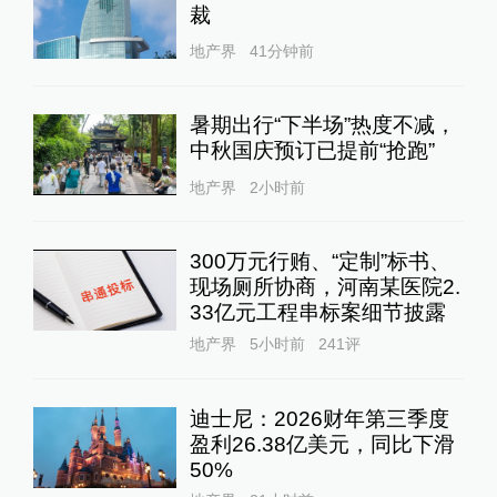
裁
地产界
41分钟前
暑期出行“下半场”热度不减，
中秋国庆预订已提前“抢跑”
地产界
2小时前
300万元行贿、“定制”标书、
现场厕所协商，河南某医院2.
33亿元工程串标案细节披露
地产界
5小时前
241
评
迪士尼：2026财年第三季度
盈利26.38亿美元，同比下滑
50%