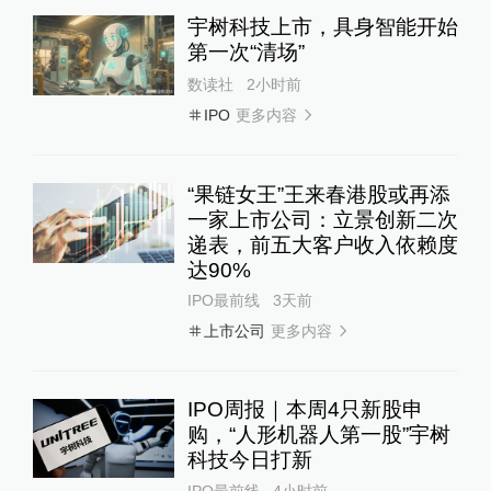
宇树科技上市，具身智能开始
第一次“清场”
数读社
2小时前
更多内容
IPO
“果链女王”王来春港股或再添
一家上市公司：立景创新二次
递表，前五大客户收入依赖度
达90%
IPO最前线
3天前
更多内容
上市公司
IPO周报｜本周4只新股申
购，“人形机器人第一股”宇树
科技今日打新
IPO最前线
4小时前