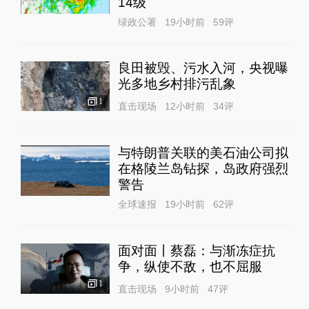
14级
绿政公署
19小时前
59
评
良田被毁、污水入河，央视曝
光多地乡村排污乱象
1
直击现场
12小时前
34
评
与特朗普关联的美石油公司拟
在格陵兰岛钻探，岛政府强烈
警告
全球速报
19小时前
62
评
面对面丨蔡磊：与渐冻症抗
争，纵使不敌，也不屈服
1
直击现场
9小时前
47
评