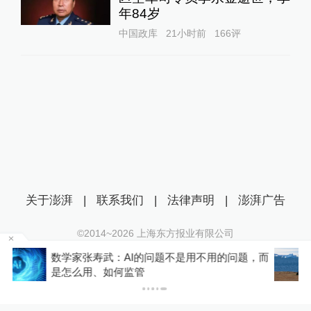
年84岁
中国政库
21小时前
166
评
关于澎湃
|
联系我们
|
法律声明
|
澎湃广告
©2014~
2026
上海东方报业有限公司
沪ICP证：沪B2-20170116 | 沪ICP备14003370号
而
与特朗普关联的美石油公司拟在格陵兰岛钻探，
互联网新闻信息服务许可证：31120170006
岛政府强烈警告
沪公网安备 31010602000299号