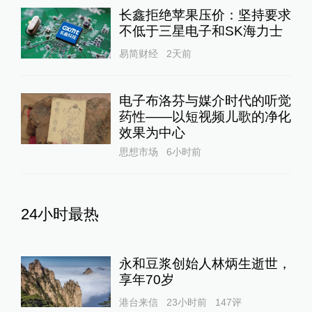
长鑫拒绝苹果压价：坚持要求
不低于三星电子和SK海力士
易简财经
2天前
电子布洛芬与媒介时代的听觉
药性——以短视频儿歌的净化
效果为中心
思想市场
6小时前
24小时最热
永和豆浆创始人林炳生逝世，
享年70岁
港台来信
23小时前
147
评