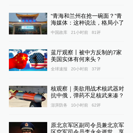
“青海和兰州在抢一碗面？”青
海媒体：这种说法，格局小了
中国政库
21小时前
81
评
蓝厅观察丨被中方反制的7家
美国实体有何来头？
全球速报
20小时前
37
评
核观察｜美欲用战术核武器对
抗中俄，弹药不足核武来凑？
澎湃防务
10小时前
62
评
原北京军区副司令员兼北京军
区空军司令员李永金逝世，享