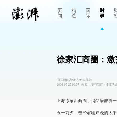
要
精
国
时
闻
选
际
事
徐家汇商圈：激
澎湃新闻高级记者 李佳蔚
2026-05-25 06:57
来源：
澎湃新闻
∙
浦江头
上海徐家汇商圈，悄然酝酿着一
五一前夕，曾经家喻户晓的太平