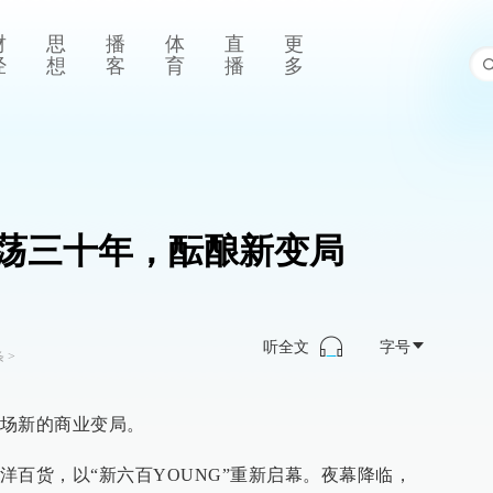
财
思
播
体
直
更
经
想
客
育
播
多
荡三十年，酝酿新变局
听全文
字号
条
>
场新的商业变局。
洋百货，以“新六百YOUNG”重新启幕。夜幕降临，