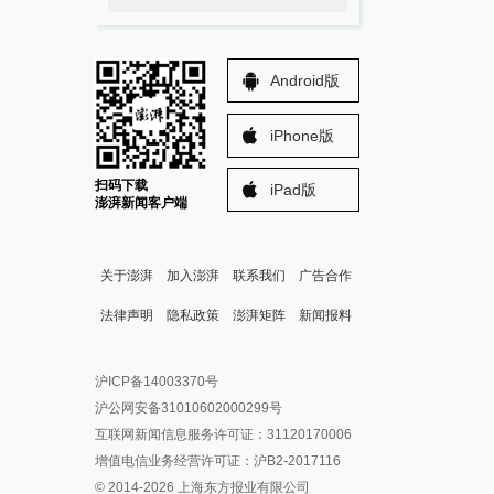
Android版
iPhone版
扫码下载
iPad版
澎湃新闻客户端
关于澎湃
加入澎湃
联系我们
广告合作
法律声明
隐私政策
澎湃矩阵
新闻报料
报料热线: 021-962866
澎湃新闻微博
沪ICP备14003370号
报料邮箱: news@thepaper.cn
澎湃新闻公众号
沪公网安备31010602000299号
澎湃新闻抖音号
互联网新闻信息服务许可证：31120170006
派生万物开放平台
增值电信业务经营许可证：沪B2-2017116
© 2014-
2026
上海东方报业有限公司
IP SHANGHAI