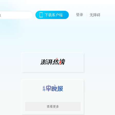
登录
下载客户端
无障碍
查看更多