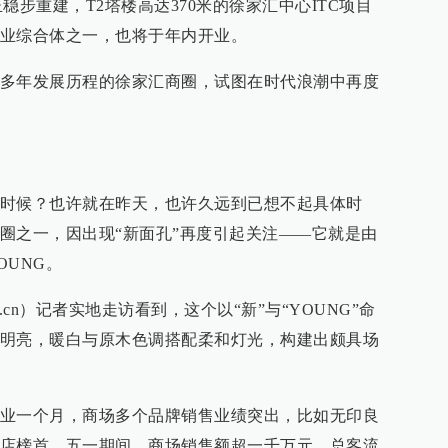
稳步重建，T2塔楼高达370米的徐家汇中心ITC项目
业综合体之一，也将于年内开业。
多年发展历程的徐家汇商圈，试图在时代浪潮中再度
时候？也许就在昨天，也许久远到已想不起具体时
圈之一，因出现“新面孔”再度引起关注——它就是由
OUNG。
er.cn）记者实地走访看到，这个以“新”与“YOUNG”命
明亮，暖白与原木色调搭配柔和灯光，构建出颇具场
业一个月，商场多个品牌销售业绩突出，比如无印良
店榜首。五一期间，商场销售额超一千万元，总客流