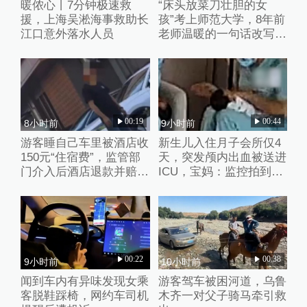
暖侬心丨7分钟极速救
“床头放菜刀壮胆的女
援，上海吴淞海事救助长
孩”考上师范大学，8年前
江口意外落水人员
老师温暖的一句话改写了
她的人生
00:19
00:44
8小时前
9小时前
游客睡自己车里被酒店收
新生儿入住月子会所仅4
150元“住宿费”，监管部
天，突发颅内出血被送进
门介入后酒店退款并赔偿
ICU，宝妈：监控拍到护
1000元
理人员扇婴儿耳光
00:22
00:38
9小时前
10小时前
闻到车内有异味发现女乘
游客驾车被困河道，乌鲁
客脱鞋踩椅，网约车司机
木齐一对父子骑马牵引救