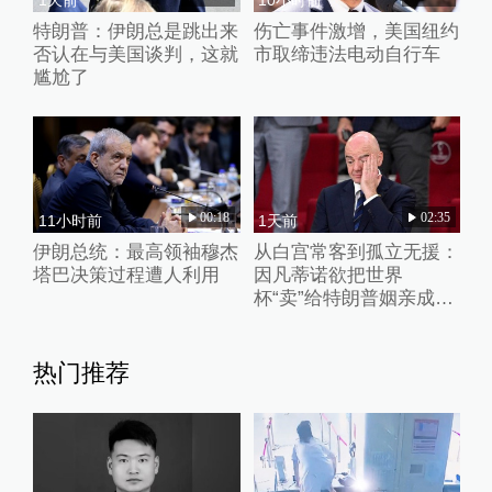
特朗普：伊朗总是跳出来
伤亡事件激增，美国纽约
否认在与美国谈判，这就
市取缔违法电动自行车
尴尬了
00:18
02:35
11小时前
1天前
伊朗总统：最高领袖穆杰
从白宫常客到孤立无援：
塔巴决策过程遭人利用
因凡蒂诺欲把世界
杯“卖”给特朗普姻亲成足
坛“公敌”
热门推荐