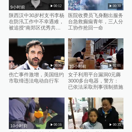
00:12
00:30
9小时前
9小时前
陕西汉中30岁村支书李杨
医院收费员飞身翻出服务
在防汛工作中不幸遇难，
台急救癫痫青年，三人分
被追授“南郑区优秀共产
工协作抢回一命
党员”称号
00:36
02:01
10小时前
10小时前
伤亡事件激增，美国纽约
女子利用平台漏洞0元薅
市取缔违法电动自行车
3000多台电器，警方：
已依法采取刑事强制措施
00:16
00:35
10小时前
8小时前