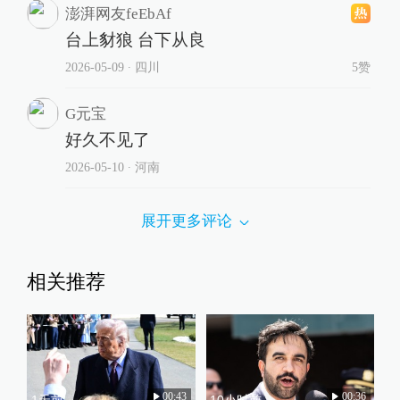
澎湃网友feEbAf
台上豺狼 台下从良
2026-05-09
∙ 四川
5赞
G元宝
好久不见了
2026-05-10
∙ 河南
展开更多评论
相关推荐
00:43
00:36
1天前
10小时前