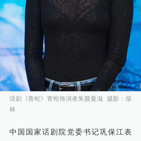
话剧《青蛇》青蛇饰演者朱颜曼滋 摄影：柴
林
中国国家话剧院党委书记巩保江表