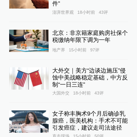
件”
澎湃世界观
18小时前
43
评
北京：非京籍家庭购房社保个
税缴纳年限下调为一年
地产界
15小时前
97
评
大外交｜美方“边谈边施压”侵
蚀中美战略稳定基础，中方反
制“一日三连”
大国外交
18小时前
43
评
女子称丰胸术9个月后确诊乳
腺癌，医美机构：手术不可能
引发癌症，建议走司法途径
直击现场
15小时前
50
评