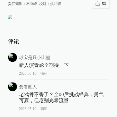
责任编辑：
石剑峰
校对：
姚易琪
53
评论
球宝是只小比熊
新人演青蛇？期待一下
2026-05-10
∙ 河南
爱看剧人
老戏骨不香了？全00后挑战经典，勇气
可嘉，但愿别光靠流量
2026-05-10
∙ 海南