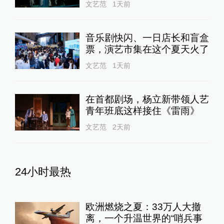
文艺范
1天前
音乐剧快闪、一日店长和盲盒
票，演艺市集在这个夏天火了
文艺范
1天前
在首都剧场，杨立新带领人艺
青年班底这样接住《雷雨》
文艺范
2天前
24小时最热
欧洲燃烧之夏：33万人大撤
离，一个升温世界的“哨兵事