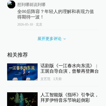
想到哪就说到哪
全00后阵容？年轻人的理解和表现力值
得期待一波！
2026-05-10
∙ 北京
展开更多评论
相关推荐
话剧版《一江春水向东流》：
王斑自导自演，曾黎再登舞台
文艺范
1天前
人工智能版《指环》引争议，
拜罗伊特音乐节响起倒彩