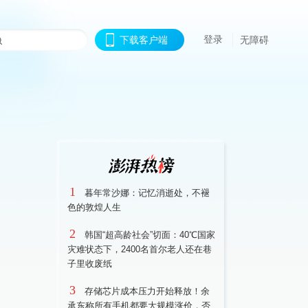
登录
下载客户端
无障碍
1
暮年常沙娜：记忆消逝处，不褪
色的敦煌人生
2
韩国“超高龄社会”切面：40℃国家
灾难状态下，2400名首尔老人还在巷
子里收废纸
3
存储芯片成本压力开始释放！余
承东称所有手机都要大规模涨价，否