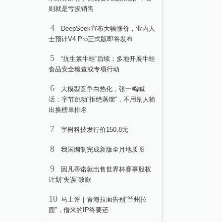
则就是亏损销售
4
DeepSeek宣布大幅涨价，业内人
士预计V4 Pro正式版即将发布
5
“抗生素牛蛙”后续：多地开展牛蛙
食品安全检查或专项行动
6
大模型竞争白热化，张一鸣喊
话：字节跳动“拒绝蒸馏”，不用别人输
出换榜单排名
7
宇树科技发行价150.8元
8
我国编制完成新版全月地质图
9
因凡蒂诺就出售世界杯赛事股权
计划“失误”致歉
10
马上评｜青海拉面告别“兰州拉
面”，借来的IP终要还