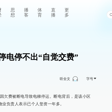
财
思
播
体
直
更
经
想
客
育
播
多
停电停不出“自觉交费”
听全文
字号
因欠费被断电导致电梯停运。断电背后，是该小区
。物业负责人表示已个人垫资一年多。