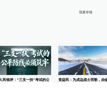
我要举报
人民锐评：“三支一扶”考试的公
党益民：为戍边战士而歌，由
平防线必须筑牢
僻的冰山雪谷走向人民大众｜
批评