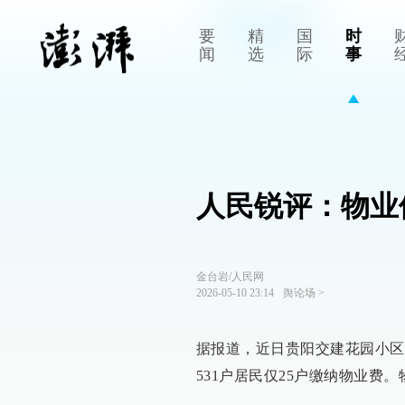
要
精
国
时
闻
选
际
事
人民锐评：物业
金台岩/人民网
2026-05-10 23:14
舆论场
>
据报道，近日贵阳交建花园小区
531户居民仅25户缴纳物业费