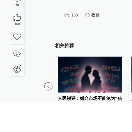
50
168
收藏
168
相关推荐
片｜庆祝中国人民解放军
人民锐评：婚介市场不能沦为“猎
周年
场”