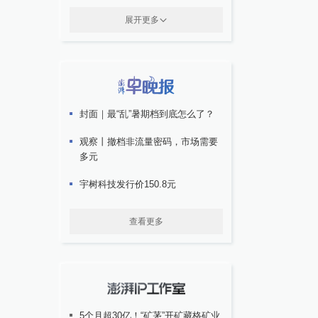
展开更多
封面｜最“乱”暑期档到底怎么了？
观察丨撤档非流量密码，市场需要
多元
宇树科技发行价150.8元
查看更多
5个月超30亿！“矿茅”开矿藏格矿业