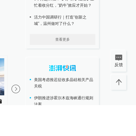
忙着收分红，“奶牛”效应才开始？
活力中国调研行｜打造“创新之
城”，温州做对了什么？
查看更多
反馈
美国考虑推迟征收多晶硅相关产品
关税
伊朗推进涉霍尔木兹海峡通行规则
偏
一周图片｜庆祝中国人民解放军
人民锐评：婚介市场不
法案
新
建军99周年
场”
查看更多