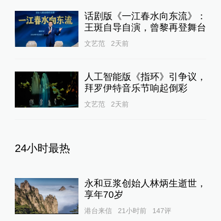
话剧版《一江春水向东流》：
王斑自导自演，曾黎再登舞台
文艺范
2天前
人工智能版《指环》引争议，
拜罗伊特音乐节响起倒彩
文艺范
2天前
24小时最热
永和豆浆创始人林炳生逝世，
享年70岁
港台来信
21小时前
147
评