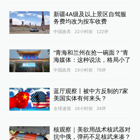
新疆4A级及以上景区自驾服
务费均改为按车收费
中国政库
22小时前
122
评
“青海和兰州在抢一碗面？”青
海媒体：这种说法，格局小了
中国政库
19小时前
78
评
蓝厅观察丨被中方反制的7家
美国实体有何来头？
全球速报
18小时前
34
评
核观察｜美欲用战术核武器对
抗中俄，弹药不足核武来凑？