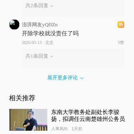
共
2
条回复
澎湃网友yQfIZn
开除学校就没责任了吗
2026-05-13
∙ 北京
5赞
共
1
条回复
展开更多评论
相关推荐
东南大学教务处副处长李骏
扬，拟调任云南楚雄州公务员
人事风向
1天前