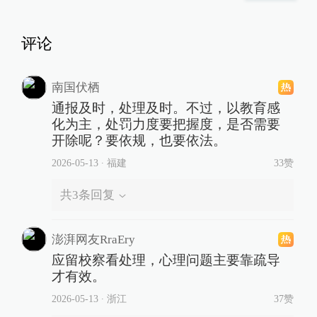
评论
南国伏栖
通报及时，处理及时。不过，以教育感
化为主，处罚力度要把握度，是否需要
开除呢？要依规，也要依法。
2026-05-13
∙ 福建
33赞
共
3
条回复
澎湃网友RraEry
应留校察看处理，心理问题主要靠疏导
才有效。
2026-05-13
∙ 浙江
37赞