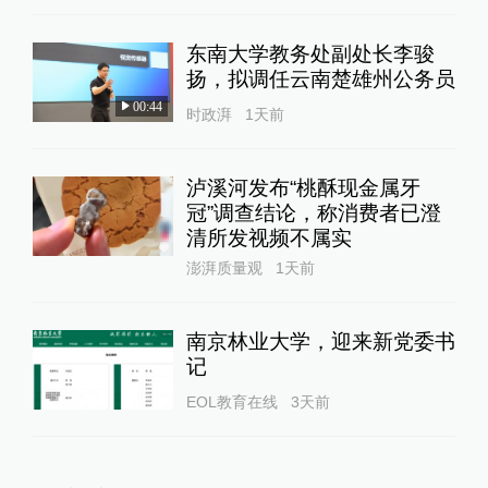
东南大学教务处副处长李骏
扬，拟调任云南楚雄州公务员
00:44
时政湃
1天前
泸溪河发布“桃酥现金属牙
冠”调查结论，称消费者已澄
清所发视频不属实
澎湃质量观
1天前
南京林业大学，迎来新党委书
记
EOL教育在线
3天前