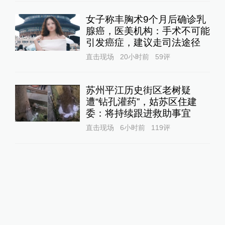
女子称丰胸术9个月后确诊乳
腺癌，医美机构：手术不可能
引发癌症，建议走司法途径
直击现场
20小时前
59
评
苏州平江历史街区老树疑
遭“钻孔灌药”，姑苏区住建
委：将持续跟进救助事宜
直击现场
6小时前
119
评