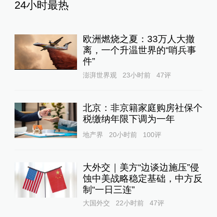
24小时最热
欧洲燃烧之夏：33万人大撤
离，一个升温世界的“哨兵事
件”
澎湃世界观
23小时前
47
评
北京：非京籍家庭购房社保个
税缴纳年限下调为一年
地产界
20小时前
100
评
大外交｜美方“边谈边施压”侵
蚀中美战略稳定基础，中方反
制“一日三连”
大国外交
22小时前
47
评