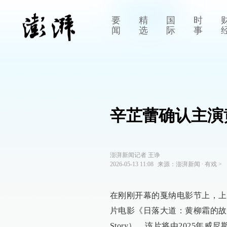
要
精
国
时
闻
选
际
事
辛芷蕾确认主演
澎湃新闻记者 王诤
2026-05-13 11:08
来源：
澎湃新闻
∙
有戏
>
在刚刚开幕的戛纳电影节上，上
片电影《日落大道：黄柳霜的故事》（Suns
Story），该片将由2025