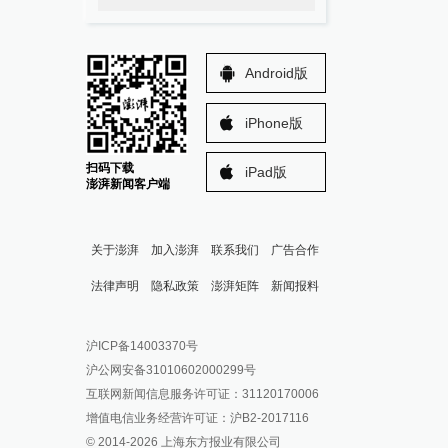
Android版
iPhone版
扫码下载
iPad版
澎湃新闻客户端
关于澎湃
加入澎湃
联系我们
广告合作
法律声明
隐私政策
澎湃矩阵
新闻报料
报料热线: 021-962866
澎湃新闻微博
沪ICP备14003370号
报料邮箱: news@thepaper.cn
澎湃新闻公众号
沪公网安备31010602000299号
澎湃新闻抖音号
互联网新闻信息服务许可证：31120170006
派生万物开放平台
增值电信业务经营许可证：沪B2-2017116
© 2014-
2026
上海东方报业有限公司
IP SHANGHAI