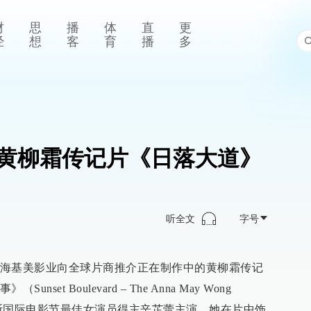
财
思
播
体
直
更
经
想
客
育
播
多
黄柳霜传记片《日落大道》
听全文
字号
海基美影业向全球片商推介正在制作中的黄柳霜传记
et Boulevard – The Anna May Wong
年威尼斯国际电影节最佳女演员得主辛芷蕾主演，她在片中饰