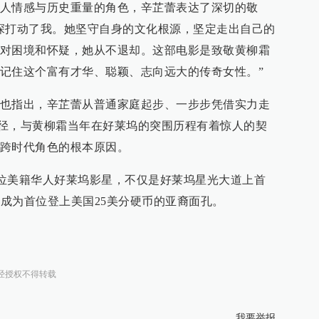
人情感与历史重量的角色，辛芷蕾表达了深切的敬
深打动了我。她坚守自身的文化根源，坚定走出自己的
对困境和怀疑，她从不退却。这部电影是致敬黄柳霜
记住这个富有才华、聪颖、志向远大的传奇女性。”
也指出，辛芷蕾从普通家庭起步、一步步凭借实力走
径，与黄柳霜当年在好莱坞的突围历程有着惊人的契
跨时代角色的根本原因。
为第一位美籍华人好莱坞影星，不仅是好莱坞星光大道上首
年成为首位登上美国25美分硬币的亚裔面孔。
经授权不得转载
我要举报