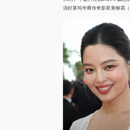
演好莱坞华裔传奇影星黄柳霜（Ann