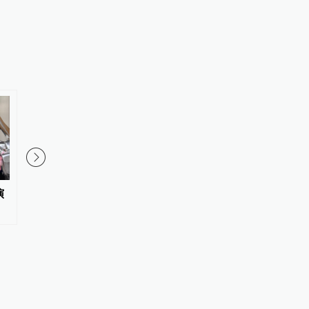
演
下架、删除、致歉，文德斯为半
从观影到入戏，这场电
世纪前的争议镜头与金斯基和解
年华打造“电影+”新业