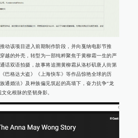
推动该项目进入前期制作阶段，并向戛纳电影节推
穿越的外壳，转型为一部纯粹聚焦于黄柳霜一生的严
通话双语拍摄，故事将追溯黄柳霜从洛杉矶唐人街第
《巴格达大盗》《上海快车》等作品惊艳全球的历
族通婚法》及种族偏见筑起的高墙下，奋力抗争“龙
自我文化根脉的坚韧身影。