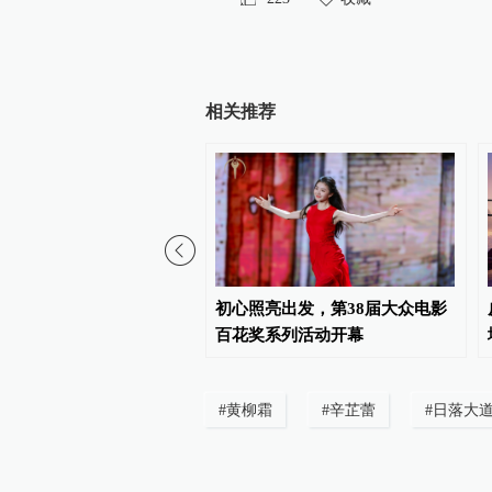
相关推荐
到入戏，这场电影文化嘉
初心照亮出发，第38届大众电影
造“电影+”新业态
百花奖系列活动开幕
#
黄柳霜
#
辛芷蕾
#
日落大