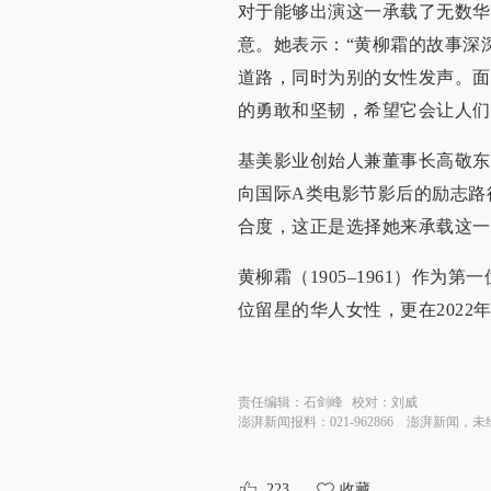
对于能够出演这一承载了无数华
意。她表示：“黄柳霜的故事深
道路，同时为别的女性发声。面
的勇敢和坚韧，希望它会让人们
基美影业创始人兼董事长高敬东
向国际A类电影节影后的励志路
合度，这正是选择她来承载这一
黄柳霜（1905–1961）作
位留星的华人女性，更在2022
责任编辑：
石剑峰
校对：
刘威
澎湃新闻报料：021-962866
澎湃新闻，未
223
收藏