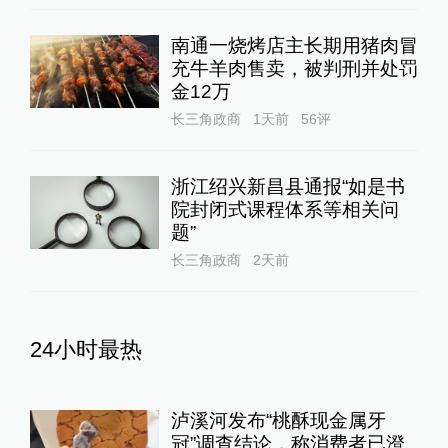
南通一烧烤店主长期用猪肉冒
充牛羊肉售卖，被判刑并处罚
金12万
长三角政商
1天前
56
评
浙江绍兴新昌县通报“如是书
院封闭式课程体系等相关问
题”
长三角政商
2天前
24小时最热
泸溪河发布“桃酥现金属牙
冠”调查结论，称消费者已澄