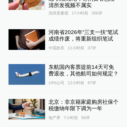
清所发视频不属实
澎湃质量观
17小时前
266
评
河南省2026年“三支一扶”笔试
成绩作废，将重新组织笔试
中国政库
11小时前
37
评
东航国内客票提前14天可免
费退改，其他航司如何规定？
10%公司
12小时前
87
评
北京：非京籍家庭购房社保个
税缴纳年限下调为一年
地产界
7小时前
56
评