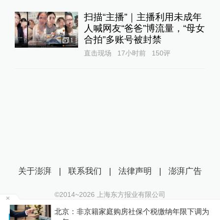
扫描“主播”｜主播利用未成年
人喊网友“爸爸”博流量，“母女
合拍”多账号被封禁
1
直击现场
17小时前
150
评
关于澎湃
|
联系我们
|
法律声明
|
澎湃广告
©2014~
2026
上海东方报业有限公司
沪ICP证：沪B2-20170116 | 沪ICP备14003370号
北京：非京籍家庭购房社保个税缴纳年限下调为
互联网新闻信息服务许可证：31120170006