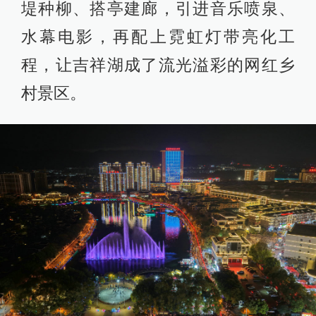
堤种柳、搭亭建廊，引进音乐喷泉、
水幕电影，再配上霓虹灯带亮化工
程，让吉祥湖成了流光溢彩的网红乡
村景区。