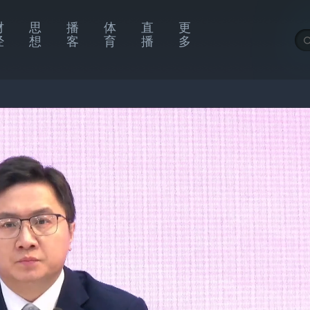
财
思
播
体
直
更
经
想
客
育
播
多