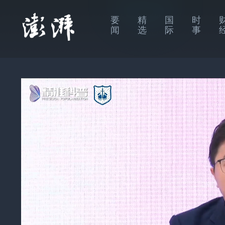
要
精
国
时
闻
选
际
事