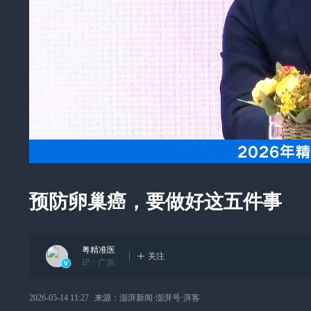
预防卵巢癌，要做好这五件事
粤精准医
关注
IP：
广东
2026-05-14 11:27
来源：
澎湃新闻·澎湃号·湃客