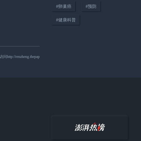
#
卵巢癌
#
预防
01:09
小时候打过乙肝疫苗，成年后还
#
健康科普
有保护力吗？要补种吗？
nzheng.thepap
01:37
乙肝病毒携带者和乙肝患者是一
回事吗？