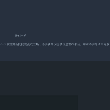
特别声明
新闻的观点或立场，澎湃新闻仅提供信息发布平台。申请澎湃号请用电脑访问http://re