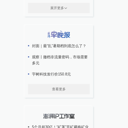
展开更多
封面｜最“乱”暑期档到底怎么了？
观察丨撤档非流量密码，市场需要
多元
宇树科技发行价150.8元
查看更多
5个月超30亿！“矿茅”开矿藏格矿业