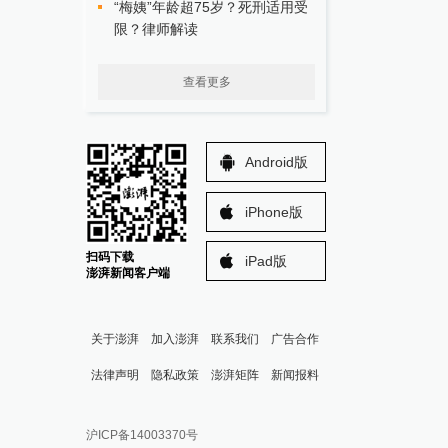
“梅姨”年龄超75岁？死刑适用受
限？律师解读
查看更多
Android版
iPhone版
扫码下载
iPad版
澎湃新闻客户端
关于澎湃
加入澎湃
联系我们
广告合作
法律声明
隐私政策
澎湃矩阵
新闻报料
报料热线: 021-962866
澎湃新闻微博
沪ICP备14003370号
报料邮箱: news@thepaper.cn
澎湃新闻公众号