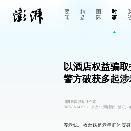
要
精
国
时
闻
选
际
事
以酒店权益骗取
警方破获多起涉
澎湃新闻记者 徐亦嘉
2026-05-14 12:12
来源：
澎湃新闻
∙
浦江头
养老钱、救命钱是老年群体安身