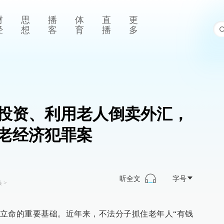
财
思
播
体
直
更
经
想
客
育
播
多
投资、利用老人倒卖外汇，
老经济犯罪案
听全文
字号
条
>
立命的重要基础。近年来，不法分子抓住老年人“有钱