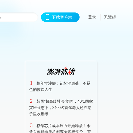
登录
下载客户端
无障碍
1
暮年常沙娜：记忆消逝处，不褪
色的敦煌人生
2
韩国“超高龄社会”切面：40℃国家
灾难状态下，2400名首尔老人还在巷
子里收废纸
3
存储芯片成本压力开始释放！余
承东称所有手机都要大规模涨价，否