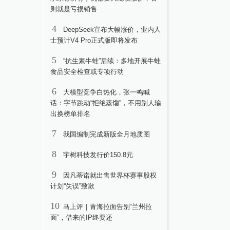
则就是亏损销售
4
DeepSeek宣布大幅涨价，业内人
士预计V4 Pro正式版即将发布
5
“抗生素牛蛙”后续：多地开展牛蛙
食品安全检查或专项行动
6
大模型竞争白热化，张一鸣喊
话：字节跳动“拒绝蒸馏”，不用别人输
出换榜单排名
7
我国编制完成新版全月地质图
8
宇树科技发行价150.8元
9
因凡蒂诺就出售世界杯赛事股权
计划“失误”致歉
10
马上评｜青海拉面告别“兰州拉
面”，借来的IP终要还