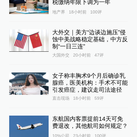
税缴纳年限下调为一年
地产界
18小时前
100
评
大外交｜美方“边谈边施压”侵
蚀中美战略稳定基础，中方反
制“一日三连”
大国外交
20小时前
47
评
女子称丰胸术9个月后确诊乳
腺癌，医美机构：手术不可能
引发癌症，建议走司法途径
直击现场
18小时前
59
评
东航国内客票提前14天可免
费退改，其他航司如何规定？
10%公司
23小时前
100
评