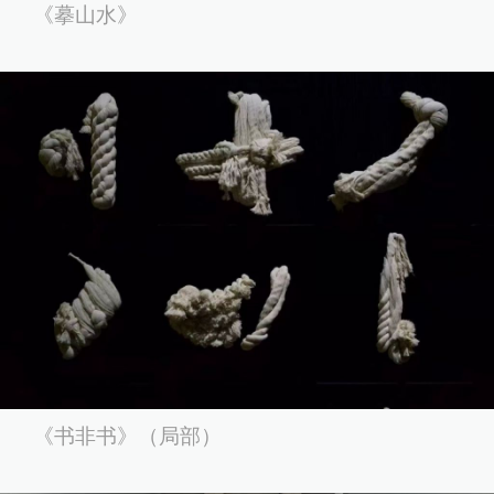
《摹山水》
《书非书》（局部）