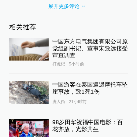
展开更多评论
相关推荐
中国东方电气集团有限公司原
党组副书记、董事宋致远接受
审查调查
打虎记
5小时前
中国游客在泰国遭遇摩托车坠
崖事故，致1死1伤
唐人街
21小时前
98岁田华祝福中国电影：百
花齐放，光影共生
01:27