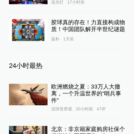
追光灯
17小时前
胶球真的存在！力直接构成物
质！中国团队解开半世纪谜题
返朴
1天前
24小时最热
欧洲燃烧之夏：33万人大撤
离，一个升温世界的“哨兵事
件”
澎湃世界观
20小时前
47
评
北京：非京籍家庭购房社保个