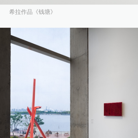
希拉作品《钱塘》