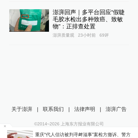
澎湃回声｜多平台回应“假睫
毛胶水检出多种致癌、致敏
物”：正排查处置
澎湃质量观
23小时前
69
评
关于澎湃
|
联系我们
|
法律声明
|
澎湃广告
©2014~
2026
上海东方报业有限公司
沪ICP证：沪B2-20170116 | 沪ICP备14003370号
终
重庆“代人信访被判寻衅滋事”案检方撤诉、警方