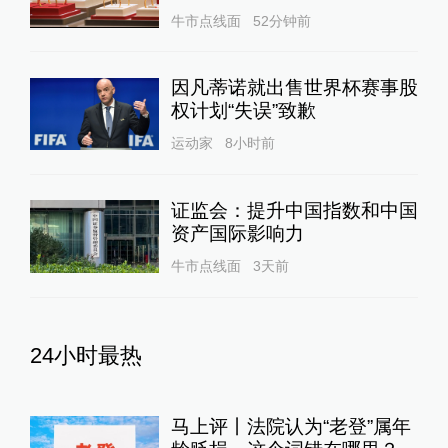
牛市点线面
52分钟前
因凡蒂诺就出售世界杯赛事股
权计划“失误”致歉
运动家
8小时前
证监会：提升中国指数和中国
资产国际影响力
牛市点线面
3天前
24小时最热
马上评丨法院认为“老登”属年