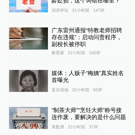
龄贬损，这个词错在哪里？
澎湃评论
21小时前
147
评
广东雷州通报“特教老师招聘
存在违规”：启动问责程序，
副校长被停职
教育家
22小时前
160
评
媒体：人贩子“梅姨”真实姓名
首曝光
直击现场
20小时前
65
评
“制茶大师”“烹饪大师”称号接
连作废，要解决的是什么问题
美数课
22小时前
37
评