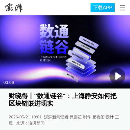
下载APP
03:06
财晓得丨“数通链谷”：上海静安如何把
区块链嵌进现实
2026-05-21 10:01
澎湃新闻记者 晁嘉笙 制作 晁嘉笙 设计 王
煜
来源：
澎湃新闻