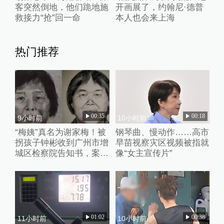
客突然倒地，他们跪地施
开画展了，约翰尼·德普
救接力“抢”回一命
本人也会来上海
热门推荐
00:35
00:18
9小时前
10小时前
“梅姨”真名为谢家梅！被
钢琴曲、慢动作……高市
拐孩子钟彬收到广州市增
早苗视察灾区视频被指就
城区检察院告知书，案件
像“女主宣传片”
进入审查起诉环节
01:02
00:38
11小时前
10小时前