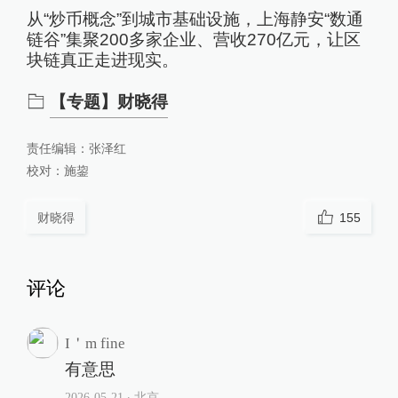
从“炒币概念”到城市基础设施，上海静安“数通
链谷”集聚200多家企业、营收270亿元，让区
块链真正走进现实。
【专题】财晓得
责任编辑：
张泽红
校对：
施鋆
财晓得
155
评论
I＇m fine
有意思
2026-05-21
∙ 北京