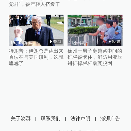
党群”，被年轻人挤爆了
00:43
00:10
10小时前
11小时前
特朗普：伊朗总是跳出来
徐州一男子翻越路中间的
否认在与美国谈判，这就
护栏被卡住，消防用液压
尴尬了
钳扩撑栏杆助其脱困
关于澎湃
|
联系我们
|
法律声明
|
澎湃广告