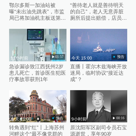
鄂尔多斯一加油站被
“善待老人就是善待明天
曝“未出油先跳表”，市监
的自己”，老人无意弄脏
局已将加油机主板送第三
厕所后提出赔偿，店员婉
方检测
拒并默默打扫干净
01:57
预告
11小时前
今天 15:00
急诊漏诊致江西抚州2岁
直播丨霍尔木兹海峡开放
患儿死亡，首诊医生犯医
迷局，临时协议“接近达
疗事故罪获刑1年
成”？
预告
00:16
今天 11:00
9小时前
转角遇到“红”丨上海苏州
原沈阳军区副司令员石宝
河畔这个“最不像党群的
源逝世，享年90岁