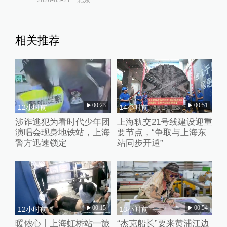
相关推荐
00:23
00:51
12小时前
14小时前
涉诈逃犯为看时代少年团
上海轨交21号线建设迎重
演唱会现身地铁站，上海
要节点，“争取与上海东
警方迅速锁定
站同步开通”
00:15
00:54
12小时前
13小时前
暖侬心丨上海虹桥站一旅
“杰克船长”要来黄浦江边