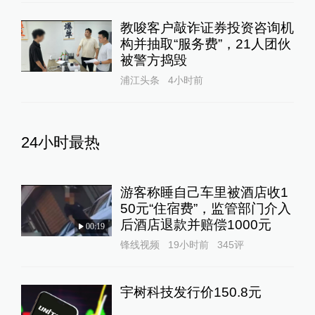
教唆客户敲诈证券投资咨询机
构并抽取“服务费”，21人团伙
被警方捣毁
浦江头条
4小时前
24小时最热
游客称睡自己车里被酒店收1
50元“住宿费”，监管部门介入
后酒店退款并赔偿1000元
00:19
锋线视频
19小时前
345
评
宇树科技发行价150.8元