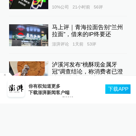
10%公司
21小时前
56
评
马上评｜青海拉面告别“兰州
拉面”，借来的IP终要还
澎湃评论
1天前
53
评
泸溪河发布“桃酥现金属牙
冠”调查结论，称消费者已澄
清所发视频不属实
合
你有权知道更多
澎湃质量观
5小时前
251
评
下载APP
下载澎湃新闻客户端
重庆“代人信访被判寻衅滋
事”案检方撤诉、警方撤案，
两被告人获国赔
一号专案
22小时前
53
评