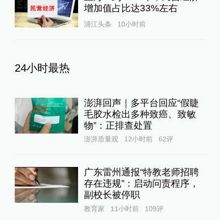
增加值占比达33%左右
浦江头条
10小时前
24小时最热
澎湃回声｜多平台回应“假睫
毛胶水检出多种致癌、致敏
物”：正排查处置
澎湃质量观
12小时前
62
评
广东雷州通报“特教老师招聘
存在违规”：启动问责程序，
副校长被停职
教育家
11小时前
109
评