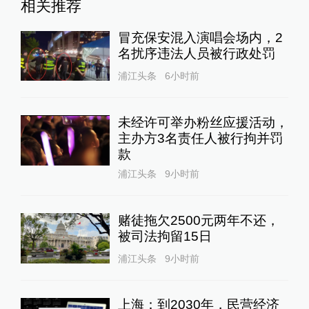
相关推荐
冒充保安混入演唱会场内，2
名扰序违法人员被行政处罚
浦江头条
6小时前
未经许可举办粉丝应援活动，
主办方3名责任人被行拘并罚
款
浦江头条
9小时前
赌徒拖欠2500元两年不还，
被司法拘留15日
浦江头条
9小时前
上海：到2030年，民营经济