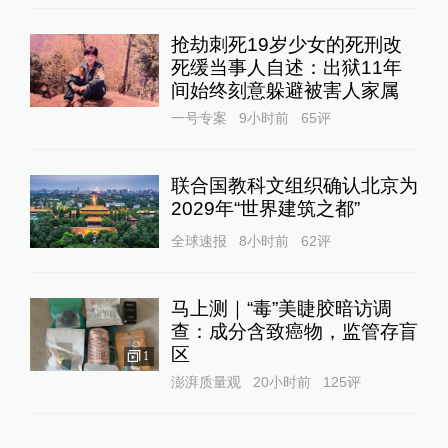
抢劫刺死19岁少女的死刑改
死缓当事人自述：出狱11年
间始终刻意躲避被害人家属
一号专案
9小时前
65
评
联合国教科文组织确认北京为
2029年“世界建筑之都”
全球速报
8小时前
62
评
马上测｜“毒”美睫胶暗访调
查：成分含致癌物，监管存盲
区
1
澎湃质量观
20小时前
125
评