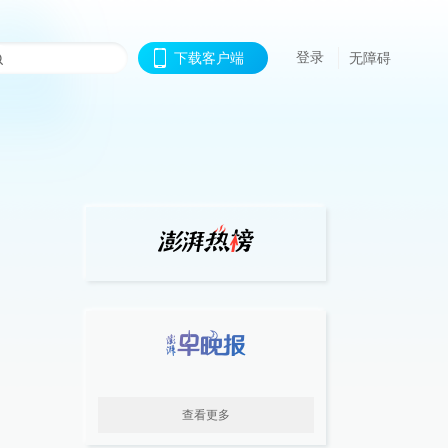
登录
下载客户端
无障碍
查看更多