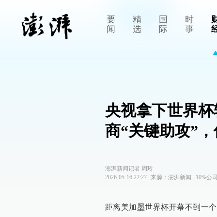
要
精
国
时
闻
选
际
事
央视拿下世界杯
商“关键助攻”
澎湃新闻记者 周玲
2026-05-16 22:27
来源：
澎湃新闻
∙
10%公
距离美加墨世界杯开幕不到一个