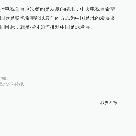
播电视总台这次签约是双赢的结果，中央电视台希望
国际足联也希望能以最佳的方式为中国足球的发展做
同目标，就是探讨如何推动中国足球发展。
：
施鋆
经授权不得转载
我要举报