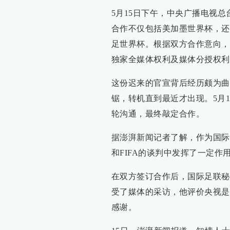
5月15日下午，中央广播电视
合作不仅包括美加墨世界杯，还包括
足世界杯。根据双方合作意向，
独家全媒体权利及媒体分授权利
这份迟来的官宣背后经历颇为曲
锯，转机直到最近才出现。5月1
轮沟通，最终敲定合作。
据澎湃新闻记者了解，作为国际
和FIFA的谈判中发挥了一定
在双方签订合作后，国际足联秘书长马
受了媒体的采访，他评价央视是
感谢。