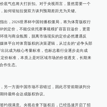
价底气也将大打折扣。对于央视而言，显然需要一个
，如何缩短拉拢双方谈判预期差距尤为关键。
指出，2026世界杯中国转播权僵局，将为体育版权行
IP的定价，不能仅依托赛事规模扩容盲目溢价，更需
环境与商业氛围，脱离市场现实的定价必然遭遇反
媒体平台对体育版权的决策逻辑，从过去的“必争头部
入产出比成为核心考量标准，也标志着行业逐步走向成
双重定价标准，本质上是对区域市场的价值透支，长期来
与合作生态。
，另一方面中国市场不容错过，因此尽管前期谈判分
期待最终会达成版权协议。
签约很满意。央视在拿下版权后，已经迅速开启了招