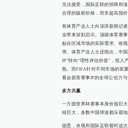
无法接受，国际足联的招商和涨
合理的版权价格，而非超高报价
有体育产业人士向澎湃新闻记者
业带来深刻启示。顶级体育赛事
贴合区域市场的实际需求、收视
弹。体育产业人士还指出，中国
IP”转向“理性评估价值”，投
熟。而FIFA针对不同市场的
看会损害赛事IP的全球公信力
多方共赢
一方面世界杯赛事本身价值巨大
歧巨大，多数中国球迷都乐观地
据悉，央视和国际足联都对这次