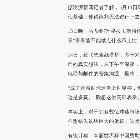
据澎湃新闻记者了解，5月13
任基础，使得谈判无法进行下去
13日晚，马蒂亚斯·格拉夫斯
示“看看能不能做点什么帮上忙”
14日，经联想牵线搭桥，基于
己的真实想法，从下午至深夜，
电话与邮件的密集沟通。最终，
“成了既帮助球迷看上世界杯，
这是多赢。”联想这位高层表示
事实上，对于拥有数亿球迷市场
不想错失这块巨大的蛋糕，这是
有统计称，本届世界杯中国赞助