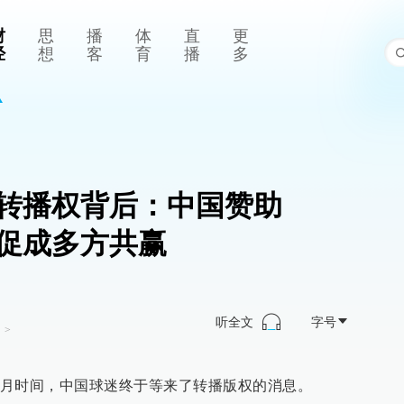
财
思
播
体
直
更
经
想
客
育
播
多
转播权背后：中国赞助
，促成多方共赢
听全文
字号
司
>
月时间，中国球迷终于等来了转播版权的消息。