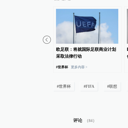
诺就出售世界杯赛事股权
欧足联：将就国际足联商业计划
失误”致歉
采取法律行动
#
世界杯
更多内容 >
#
世界杯
#
FIFA
#
联想
评论
（
84
）