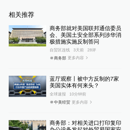
相关推荐
商务部就对美国联邦通信委员
会、美国土安全部系列涉华消
极措施实施反制答问
自贸区连线
3天前
28
评
更多内容
商务部
蓝厅观察丨被中方反制的7家
美国实体有何来头？
全球速报
10分钟前
更多内容
中美经贸
商务部：对相关进口打印复印
办公设备发起对外贸易国家安