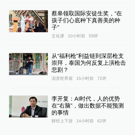
蔡皋领取国际安徒生奖，“在
孩子们心底种下真善美的种
子”
文化课
10小时前
59
评
从“福利枪”利益链到深层枪支
崇拜，泰国为何反复上演枪击
悲剧？
澎湃世界观
15小时前
72
评
李开复：AI时代，人的优势
在“右脑”，做出数据不能预测
的事情
财经上下游
14小时前
62
评