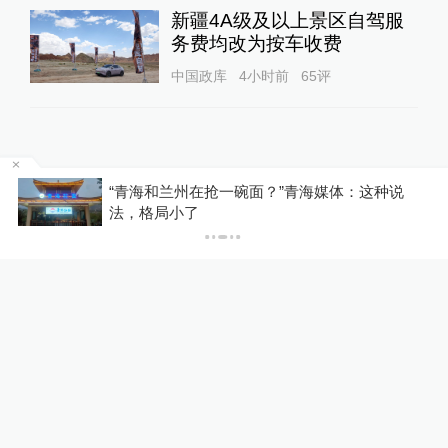
新疆4A级及以上景区自驾服
务费均改为按车收费
中国政库
4小时前
65
评
区
“青海和兰州在抢一碗面？”青海媒体：这种说
法，格局小了
关于澎湃
|
联系我们
|
法律声明
|
澎湃广告
©2014~
2026
上海东方报业有限公司
沪ICP证：沪B2-20170116 | 沪ICP备14003370号
互联网新闻信息服务许可证：31120170006
沪公网安备 31010602000299号