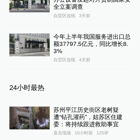
全立案调查
自贸区连线
3天前
今年上半年我国服务进出口总
额37797.5亿元，同比增长8.
3%
自贸区连线
4天前
24小时最热
苏州平江历史街区老树疑
遭“钻孔灌药”，姑苏区住建
委：将持续跟进救助事宜
直击现场
10小时前
125
评