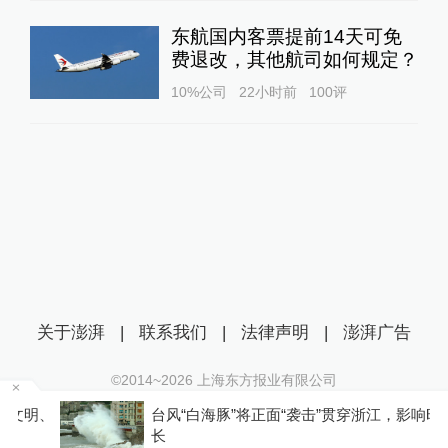
东航国内客票提前14天可免
费退改，其他航司如何规定？
10%公司
22小时前
100
评
关于澎湃
|
联系我们
|
法律声明
|
澎湃广告
©2014~
2026
上海东方报业有限公司
沪ICP证：沪B2-20170116 | 沪ICP备14003370号
、
台风“白海豚”将正面“袭击”贯穿浙江，影响时间较
互联网新闻信息服务许可证：31120170006
长