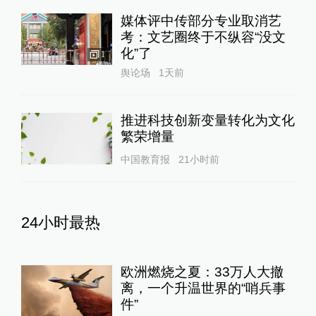
媒体评中传部分专业取消艺
考：文艺圈终于不纵容“没文
化”了
1
舆论场
1天前
推进科技创新变量转化为文化
繁荣增量
中国教育报
21小时前
24小时最热
欧洲燃烧之夏：33万人大撤
离，一个升温世界的“哨兵事
件”