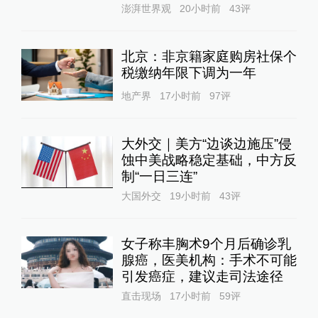
澎湃世界观
20小时前
43
评
北京：非京籍家庭购房社保个
税缴纳年限下调为一年
地产界
17小时前
97
评
大外交｜美方“边谈边施压”侵
蚀中美战略稳定基础，中方反
制“一日三连”
大国外交
19小时前
43
评
女子称丰胸术9个月后确诊乳
腺癌，医美机构：手术不可能
引发癌症，建议走司法途径
直击现场
17小时前
59
评