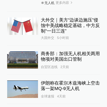
更多内容
无人机
大外交｜美方“边谈边施压”侵
蚀中美战略稳定基础，中方反
制“一日三连”
大国外交
5小时前
商务部：加强无人机相关两用
物项对美国出口管制
自贸区连线
2天前
伊朗称在霍尔木兹海峡上空击
落一架MQ-9无人机
全球速报
4天前