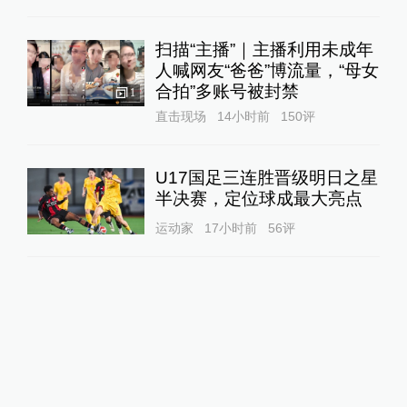
扫描“主播”｜主播利用未成年
人喊网友“爸爸”博流量，“母女
合拍”多账号被封禁
1
直击现场
14小时前
150
评
U17国足三连胜晋级明日之星
半决赛，定位球成最大亮点
运动家
17小时前
56
评