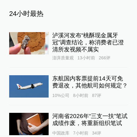
24小时最热
泸溪河发布“桃酥现金属牙
冠”调查结论，称消费者已澄
清所发视频不属实
澎湃质量观
13小时前
266
评
东航国内客票提前14天可免
费退改，其他航司如何规定？
10%公司
8小时前
87
评
河南省2026年“三支一扶”笔试
成绩作废，将重新组织笔试
中国政库
7小时前
34
评