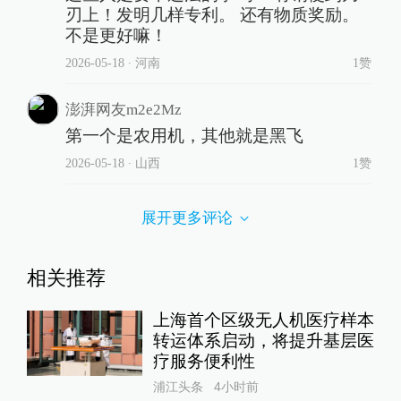
刃上！发明几样专利。 还有物质奖励。
不是更好嘛！
2026-05-18
∙ 河南
1赞
澎湃网友m2e2Mz
第一个是农用机，其他就是黑飞
2026-05-18
∙ 山西
1赞
展开更多评论
相关推荐
上海首个区级无人机医疗样本
转运体系启动，将提升基层医
疗服务便利性
浦江头条
4小时前