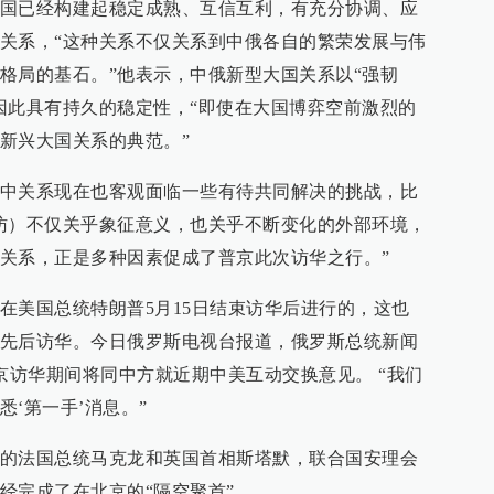
国已经构建起稳定成熟、互信互利，有充分协调、应
关系，“这种关系不仅关系到中俄各自的繁荣发展与伟
格局的基石。”他表示，中俄新型大国关系以“强韧
因此具有持久的稳定性，“即使在大国博弈空前激烈的
新兴大国关系的典范。”
中关系现在也客观面临一些有待共同解决的挑战，比
访）不仅关乎象征意义，也关乎不断变化的外部环境，
关系，正是多种因素促成了普京此次访华之行。”
在美国总统特朗普5月15日结束访华后进行的，这也
先后访华。今日俄罗斯电视台报道，俄罗斯总统新闻
京访华期间将同中方就近期中美互动交换意见。 “我们
‘第一手’消息。”
的法国总统马克龙和英国首相斯塔默，联合国安理会
经完成了在北京的“隔空聚首” 。