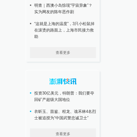
明查｜西澳小岛惊现“宇宙异象”？
实为网友的陈年恶作剧
“这就是上海的温度”，3只小松鼠掉
在滚烫的路面上，上海市民接力救
助
查看更多
投资30亿美元，特朗普：我们要夺
回矿产超级大国地位
衣昕玉、苗鉴、程龙、谯禾林4名烈
士被追授为“中国武警忠诚卫士”
查看更多