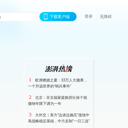
登录
下载客户端
无障碍
1
欧洲燃烧之夏：33万人大撤离，
一个升温世界的“哨兵事件”
2
北京：非京籍家庭购房社保个税
缴纳年限下调为一年
3
大外交｜美方“边谈边施压”侵蚀中
美战略稳定基础，中方反制“一日三连”