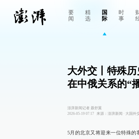
要
精
国
时
闻
选
际
事
大外交丨特殊历
在中俄关系的“
澎湃新闻记者 聂舒翼
2026-05-19 07:17
来源：
澎湃新闻
∙
大国外
5月的北京又将迎来一位特殊的