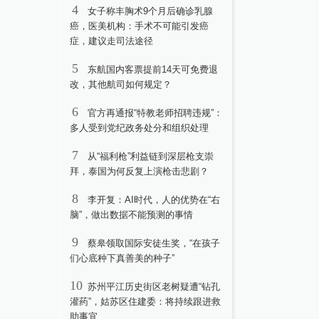
4
女子称丰胸术9个月后确诊乳腺
癌，医美机构：手术不可能引发癌
症，建议走司法途径
5
东航国内客票提前14天可免费退
改，其他航司如何规定？
6
官方再通报“特教老师招聘违规”：
多人受到党纪政务处分和组织处理
7
从“福利枪”利益链到深层枪支崇
拜，泰国为何反复上演枪击悲剧？
8
李开复：AI时代，人的优势在“右
脑”，做出数据不能预测的事情
9
蔡皋领取国际安徒生奖，“在孩子
们心底种下真善美的种子”
10
苏州平江历史街区老树疑遭“钻孔
灌药”，姑苏区住建委：将持续跟进救
助事宜