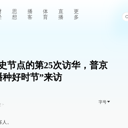
财
思
播
体
直
更
经
想
客
育
播
多
史节点的第25次访华，普京
播种好时节”来访
字号
交
>
客人。