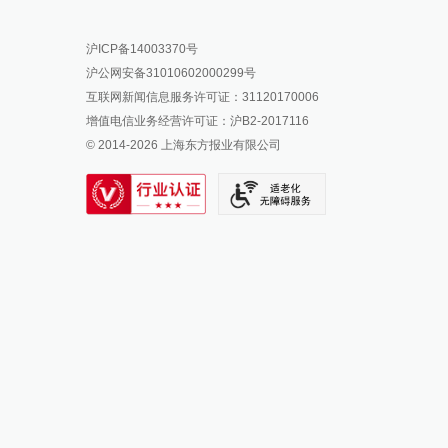
报料热线: 021-962866
澎湃新闻微博
沪ICP备14003370号
报料邮箱: news@thepaper.cn
澎湃新闻公众号
沪公网安备31010602000299号
澎湃新闻抖音号
互联网新闻信息服务许可证：31120170006
派生万物开放平台
增值电信业务经营许可证：沪B2-2017116
© 2014-
2026
上海东方报业有限公司
IP SHANGHAI
SIXTH TONE