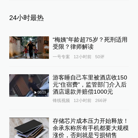
24小时最热
“梅姨”年龄超75岁？死刑适用
受限？律师解读
一号专案
12小时前
50
评
游客睡自己车里被酒店收150
元“住宿费”，监管部门介入后
酒店退款并赔偿1000元
00:19
锋线视频
12小时前
266
评
存储芯片成本压力开始释放！
余承东称所有手机都要大规模
涨价，否则就是亏损销售