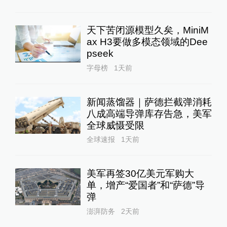
天下苦闭源模型久矣，MiniM
ax H3要做多模态领域的Dee
pseek
字母榜
1天前
新闻蒸馏器｜萨德拦截弹消耗
八成高端导弹库存告急，美军
全球威慑受限
全球速报
1天前
美军再签30亿美元军购大
单，增产“爱国者”和“萨德”导
弹
澎湃防务
2天前