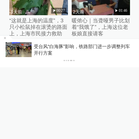
00:27
01:46
1天前
2天前
“这就是上海的温度”，3
暖侬心｜当聋哑男子比划
只小松鼠掉在滚烫的路面
着“我饿了”，上海这位老
上，上海市民接力救助
板娘直接请客
应
受台风“白海豚”影响，铁路部门进一步调整列车
开行方案
01:34
07:15
3天前
2天前
实测：在上海两大机场户
VLOG（上）：走进上海
外工作到底有多热？
东方医院呼吸内科李强主
任情绪稳定、能量超高的
一天
热门推荐