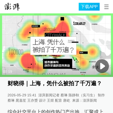
下载APP
03:19
财晓得｜上海，凭什么被拍了千万遍？
2026-05-29 15:41
澎湃新闻记者 蔡琳 陈静秋（实习生） 制作
蔡琳 晁嘉笙 王亦赟 设计 王煜 配音 唐屹
来源：
澎湃新闻
综合社交平台上的创作热门产出地，汇聚成上