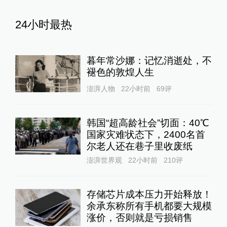
24小时最热
暮年常沙娜：记忆消逝处，不
褪色的敦煌人生
澎湃人物
22小时前
69
评
韩国“超高龄社会”切面：40℃
国家灾难状态下，2400名首
尔老人还在巷子里收废纸
澎湃世界观
22小时前
210
评
存储芯片成本压力开始释放！
余承东称所有手机都要大规模
涨价，否则就是亏损销售