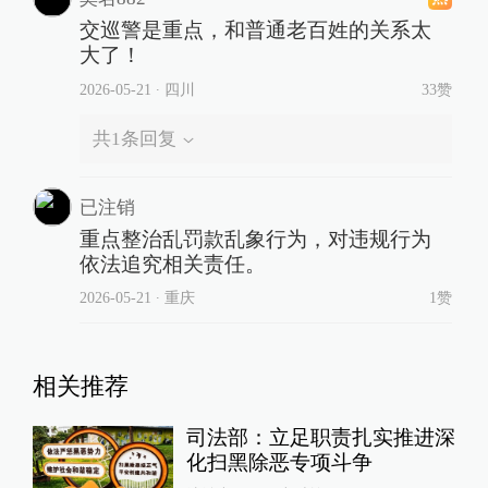
交巡警是重点，和普通老百姓的关系太
大了！
2026-05-21
∙ 四川
33赞
共
1
条回复
已注销
重点整治乱罚款乱象行为，对违规行为
依法追究相关责任。
2026-05-21
∙ 重庆
1赞
相关推荐
司法部：立足职责扎实推进深
化扫黑除恶专项斗争