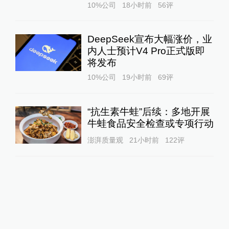
10%公司
18小时前
56
评
DeepSeek宣布大幅涨价，业
内人士预计V4 Pro正式版即
将发布
10%公司
19小时前
69
评
“抗生素牛蛙”后续：多地开展
牛蛙食品安全检查或专项行动
澎湃质量观
21小时前
122
评