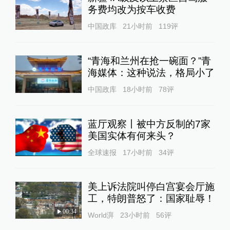
务费均改为按车收费
中国政库
21小时前
119
评
“青海和兰州在抢一碗面？”青
海媒体：这种说法，格局小了
中国政库
18小时前
78
评
蓝厅观察丨被中方反制的7家
美国实体有何来头？
全球速报
17小时前
34
评
美上诉法院叫停白宫宴会厅施
工，特朗普怒了：国家耻辱！
00:34
World湃
23小时前
56
评