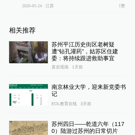
2026-05-24
∙ 江苏
1赞
相关推荐
苏州平江历史街区老树疑
遭“钻孔灌药”，姑苏区住建
委：将持续跟进救助事宜
直击现场
1天前
南京林业大学，迎来新党委书
记
EOL教育在线
3天前
苏州四日——乾道六年（117
0）陆游过苏州的日常切片