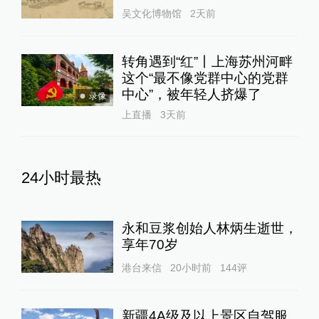
吴文化博物馆
2天前
转角遇到“红”丨上海苏州河畔
这个“最不像党群中心的党群
中心”，被年轻人挤爆了
录像
上直播
3天前
24小时最热
永和豆浆创始人林炳生逝世，
享年70岁
港台来信
20小时前
144
评
新疆4A级及以上景区自驾服