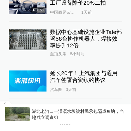
工厂设备降价20%二拍
00:58
中国商界杂志社
1天前
数据中心基础设施企业Tate部
署58台协作机器人，焊接效
率提升12倍
至顶头条
8小时前
延长20年！上汽集团与通用
汽车签署合资续约协议
汽车圈
3天前
当
欧盟移民危机升级：西意互设边境管控，新一轮
24小时最热
越境潮的虚假信息蔓延