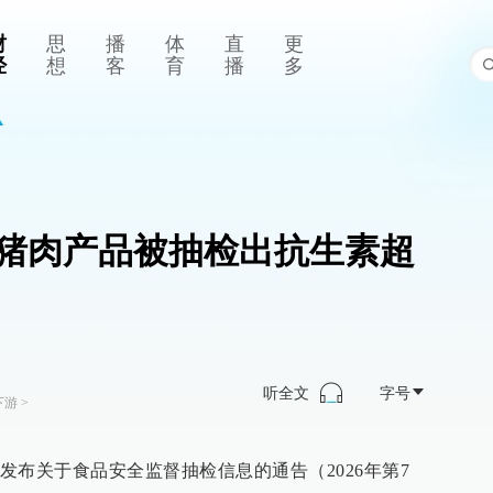
财
思
播
体
直
更
经
想
客
育
播
多
猪肉产品被抽检出抗生素超
听全文
字号
下游
>
发布关于食品安全监督抽检信息的通告（2026年第7