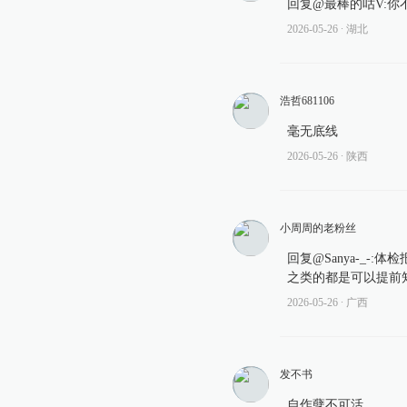
回复@最棒的咕V:你
2026-05-26
∙ 湖北
浩哲681106
毫无底线
2026-05-26
∙ 陕西
小周周的老粉丝
回复@Sanya-_
之类的都是可以提前
2026-05-26
∙ 广西
发不书
自作孽不可活