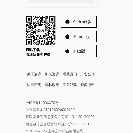
Android版
iPhone版
扫码下载
iPad版
澎湃新闻客户端
关于澎湃
加入澎湃
联系我们
广告合作
法律声明
隐私政策
澎湃矩阵
新闻报料
报料热线: 021-962866
澎湃新闻微博
沪ICP备14003370号
报料邮箱: news@thepaper.cn
澎湃新闻公众号
沪公网安备31010602000299号
澎湃新闻抖音号
互联网新闻信息服务许可证：31120170006
派生万物开放平台
增值电信业务经营许可证：沪B2-2017116
© 2014-
2026
上海东方报业有限公司
IP SHANGHAI