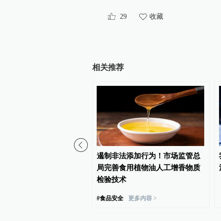
29
收藏
相关推荐
夜菜宁愿倒掉也别吃！ 尤
遏制非法添加行为！市场监管总
便当
局完善食用植物油人工增香物质
检验技术
#
食品安全
更多内容 >