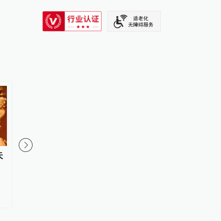
SIXTH TONE
天
澎湃漫评｜如何提前捉住“抗生素
这类隔夜菜宁愿倒掉也
牛蛙”
其别带便当