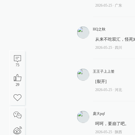
2026-05-25
∙ 广东
HQ之秋
从来不吃双汇，怪死
2026-05-25
∙ 四川
75
王王子上上签
[裂开]
29
2026-05-25
∙ 河北
庞大pqf
呵呵，要崩了吧。
2026-05-25
∙ 陕西