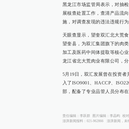
黑龙江市场监管局表示，对抽检
展核查处置工作，查清产品流向
施，对调查发现的违法违规行为
天眼查显示，望奎双汇北大荒食
望奎县，为双汇集团旗下的肉类
加工及医药中间体提取等核心业
龙江省北大荒肉业有限公司，分别
5月19日，双汇发展曾在投资
入了ISO9001、HACCP、I
部，配备了专业品管人员分布在
责任编辑：
李跃群
图片编辑：
李晶昀
校
澎湃新闻报料：021-962866
澎湃新闻，未