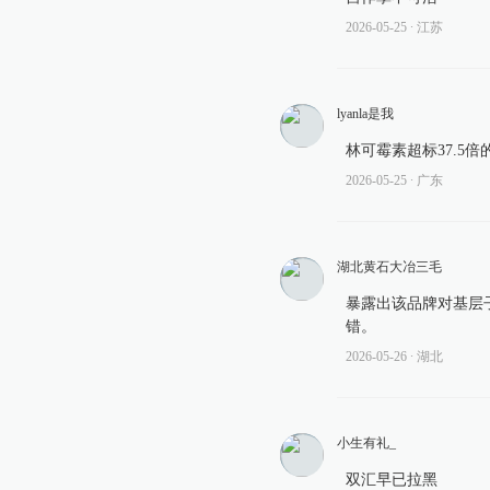
2026-05-25
∙ 江苏
lyanla是我
林可霉素超标37.5
2026-05-25
∙ 广东
湖北黄石大冶三毛
暴露出该品牌对基层
错。
2026-05-26
∙ 湖北
小生有礼_
双汇早已拉黑