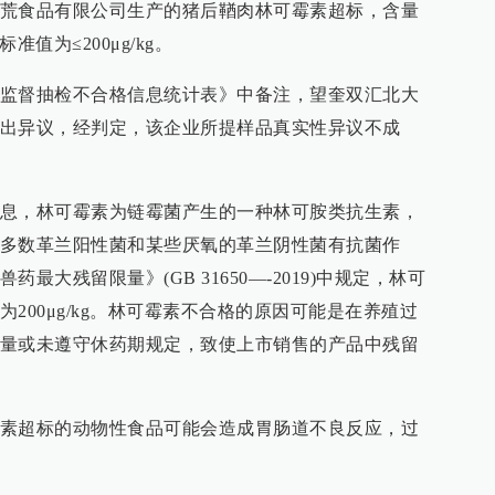
荒食品有限公司生产的猪后鞧肉林可霉素超标，含量
，标准值为≤200μg/kg。
监督抽检不合格信息统计表》中备注，望奎双汇北大
出异议，经判定，该企业所提样品真实性异议不成
息，林可霉素为链霉菌产生的一种林可胺类抗生素，
多数革兰阳性菌和某些厌氧的革兰阴性菌有抗菌作
最大残留限量》(GB 31650—-2019)中规定，林可
200μg/kg。林可霉素不合格的原因可能是在养殖过
量或未遵守休药期规定，致使上市销售的产品中残留
素超标的动物性食品可能会造成胃肠道不良反应，过