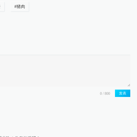
奎
#
猪肉
发表