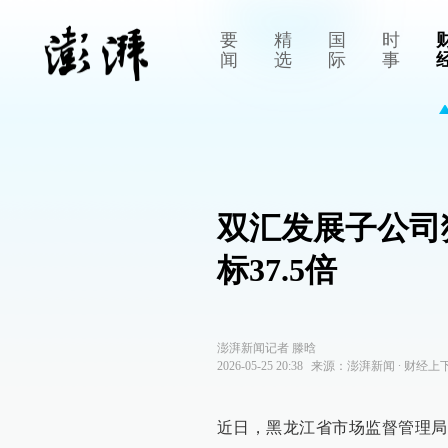
要
精
国
时
闻
选
际
事
双汇发展子公司
标37.5倍
澎湃新闻记者 滕晗
2026-05-25 20:38
来源：
澎湃新闻
∙
财经上
近日，黑龙江省市场监督管理局