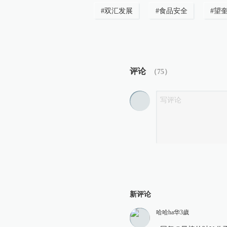
#
双汇发展
#
食品安全
#
望
评论
（
75
）
新评论
哈哈ha华3歲