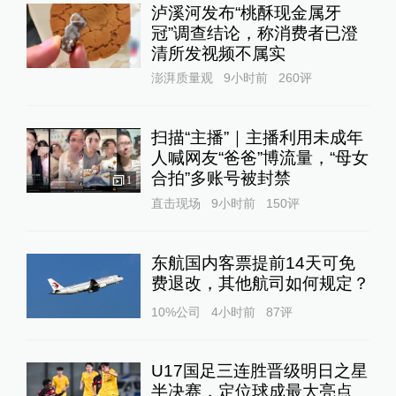
泸溪河发布“桃酥现金属牙
冠”调查结论，称消费者已澄
清所发视频不属实
澎湃质量观
9小时前
260
评
扫描“主播”｜主播利用未成年
人喊网友“爸爸”博流量，“母女
合拍”多账号被封禁
1
直击现场
9小时前
150
评
东航国内客票提前14天可免
费退改，其他航司如何规定？
10%公司
4小时前
87
评
U17国足三连胜晋级明日之星
半决赛，定位球成最大亮点