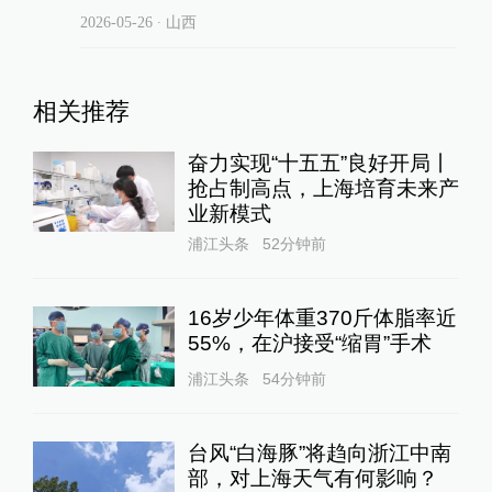
2026-05-26
∙ 山西
相关推荐
奋力实现“十五五”良好开局丨
抢占制高点，上海培育未来产
业新模式
浦江头条
52分钟前
16岁少年体重370斤体脂率近
55%，在沪接受“缩胃”手术
浦江头条
54分钟前
台风“白海豚”将趋向浙江中南
部，对上海天气有何影响？