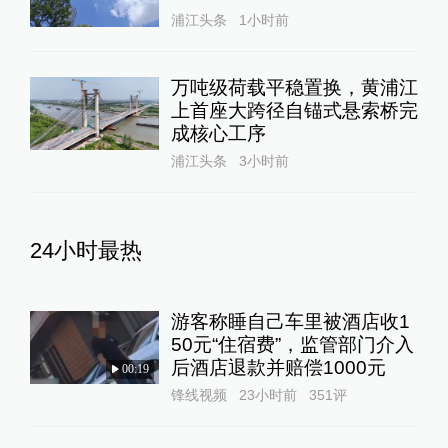
浦江头条
1小时前
万吨级荷载平稳置换，黄浦江
上首座大跨径自锚式悬索桥完
成核心工序
浦江头条
3小时前
24小时最热
游客称睡自己车里被酒店收1
50元“住宿费”，监管部门介入
后酒店退款并赔偿1000元
00:19
锋线视频
23小时前
351
评