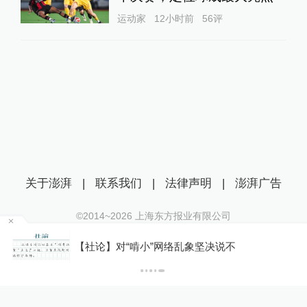
运动家
12小时前
56
评
关于澎湃
|
联系我们
|
法律声明
|
澎湃广告
©2014~
2026
上海东方报业有限公司
沪ICP证：沪B2-20170116 | 沪ICP备14003370号
你
【社论】对“啃小”网络乱象坚决说不
互联网新闻信息服务许可证：31120170006
下
沪公网安备 31010602000299号