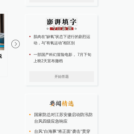
肌肉在“缺氧”状态下进行的剧烈运
动，与“有氧运动”相区别
一部国产科幻冒险电影， 7月下旬
税
恒隆：委任蔡德粦为新行政总裁
暑期出行“下半场”热度
上映2天宣布撤档
秋国庆预订已提前“抢跑
开始答题
国家防总对江苏安徽启动防汛防
台风四级应急响应
台风“白海豚”将正面“袭击”贯穿