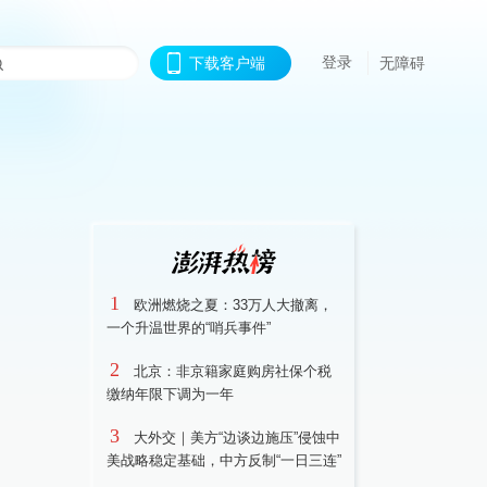
登录
下载客户端
无障碍
1
欧洲燃烧之夏：33万人大撤离，
一个升温世界的“哨兵事件”
2
北京：非京籍家庭购房社保个税
缴纳年限下调为一年
3
大外交｜美方“边谈边施压”侵蚀中
美战略稳定基础，中方反制“一日三连”