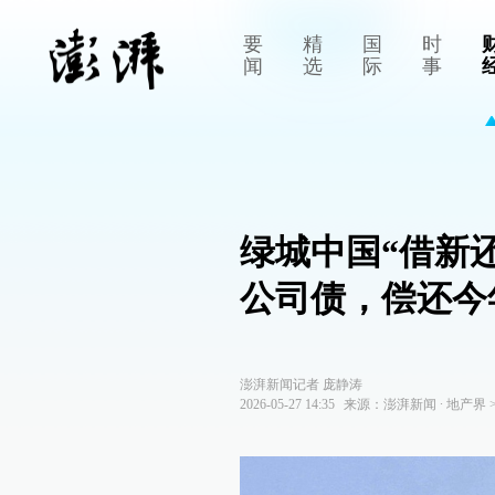
要
精
国
时
闻
选
际
事
绿城中国“借新
公司债，偿还今
澎湃新闻记者 庞静涛
2026-05-27 14:35
来源：
澎湃新闻
∙
地产界