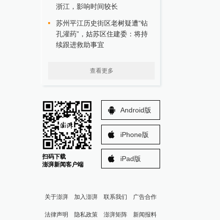
浙江，影响时间较长
苏州平江历史街区老树疑遭“钻
孔灌药”，姑苏区住建委：将持
续跟进救助事宜
查看更多
Android版
iPhone版
扫码下载
iPad版
澎湃新闻客户端
关于澎湃
加入澎湃
联系我们
广告合作
法律声明
隐私政策
澎湃矩阵
新闻报料