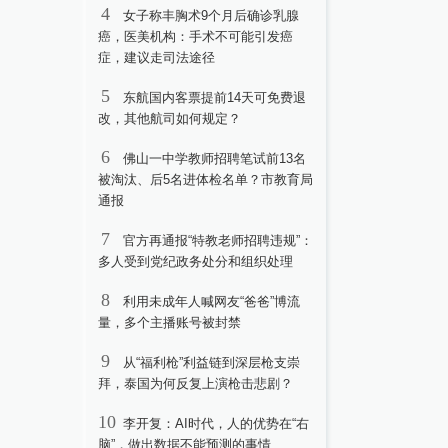
4
女子称丰胸术9个月后确诊乳腺
癌，医美机构：手术不可能引发癌
症，建议走司法途径
5
东航国内客票提前14天可免费退
改，其他航司如何规定？
6
佛山一中学教师招聘笔试前13名
被淘汰、后5名进体检名单？市教育局
通报
7
官方再通报“特教老师招聘违规”：
多人受到党纪政务处分和组织处理
8
利用未成年人喊网友“爸爸”博流
量，多个主播账号被封禁
9
从“福利枪”利益链到深层枪支崇
拜，泰国为何反复上演枪击悲剧？
10
李开复：AI时代，人的优势在“右
脑”，做出数据不能预测的事情