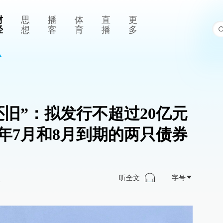
财
思
播
体
直
更
经
想
客
育
播
多
还旧”：拟发行不超过20亿元
年7月和8月到期的两只债券
听全文
字号
>