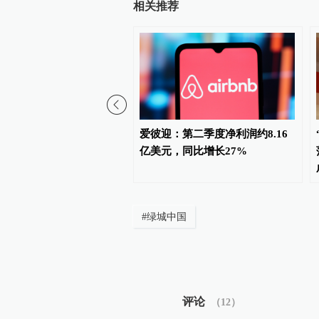
相关推荐
行“下半场”热度不减，中
爱彼迎：第二季度净利润约8.16
预订已提前“抢跑”
亿美元，同比增长27%
#
绿城中国
评论
（
12
）