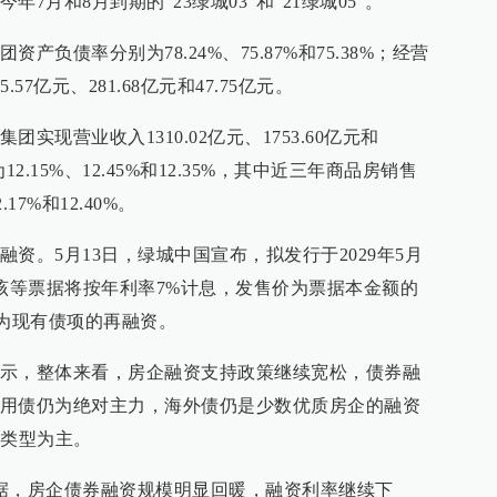
7月和8月到期的“23绿城03”和“21绿城05”。
负债率分别为78.24%、75.87%和75.38%；经营
7亿元、281.68亿元和47.75亿元。
实现营业收入1310.02亿元、1753.60亿元和
12.15%、12.45%和12.35%，其中近三年商品房销售
17%和12.40%。
资。5月13日，绿城中国宣布，拟发行于2029年5月
，该等票据将按年利率7%计息，发售价为票据本金额的
作为现有债项的再融资。
示，整体来看，房企融资支持政策继续宽松，债券融
用债仍为绝对主力，海外债仍是少数优质房企的融资
的类型为主。
据，房企债券融资规模明显回暖，融资利率继续下