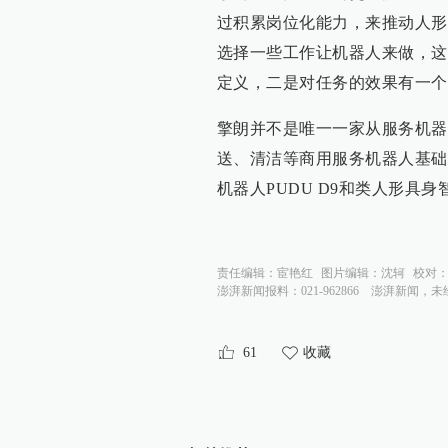
过积累岗位化能力，来推动人形
选择一些工作让机器人来做，这
定义，二是对任务的效果有一个
擎朗并不是唯一一家从服务机器
送、清洁等商用服务机器人基础
机器人PUDU D9和类人形具身智能
责任编辑：
宦艳红
图片编辑：
沈轲
校对
澎湃新闻报料：021-962866
澎湃新闻，未
61
收藏