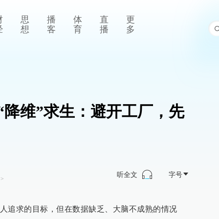
财
思
播
体
直
更
经
想
客
育
播
多
“降维”求生：避开工厂，先
听全文
字号
>
人追求的目标，但在数据缺乏、大脑不成熟的情况