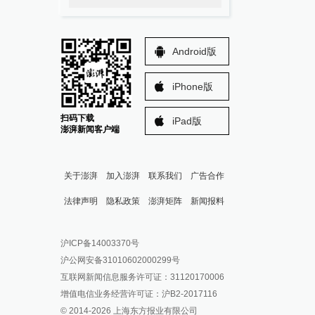
Android版
iPhone版
扫码下载
iPad版
澎湃新闻客户端
关于澎湃
加入澎湃
联系我们
广告合作
法律声明
隐私政策
澎湃矩阵
新闻报料
报料热线: 021-962866
澎湃新闻微博
沪ICP备14003370号
报料邮箱: news@thepaper.cn
澎湃新闻公众号
沪公网安备31010602000299号
澎湃新闻抖音号
互联网新闻信息服务许可证：31120170006
派生万物开放平台
增值电信业务经营许可证：沪B2-2017116
© 2014-
2026
上海东方报业有限公司
IP SHANGHAI