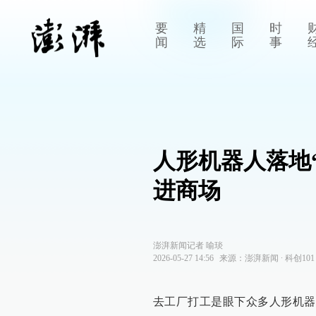
要
精
国
时
闻
选
际
事
人形机器人落地
进商场
澎湃新闻记者 喻琰
2026-05-27 14:56
来源：
澎湃新闻
∙
科创101
去工厂打工是眼下众多人形机器