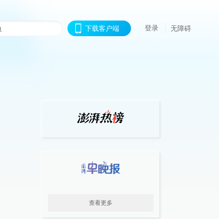
登录
下载客户端
无障碍
查看更多