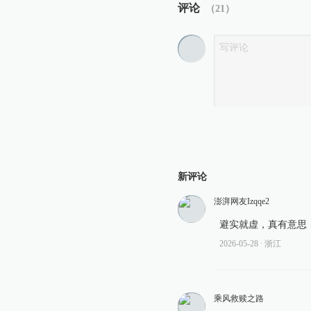
评论
（
21
）
新评论
澎湃网友Izqqe2
避实就虚，真有意思
2026-05-28
∙ 浙江
乘风救赎之路