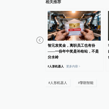
相关推荐
生机器人因“外形太过逼
智元发奖金，离职员工也有份
发热议
——一份年中奖是补给站，不是
分水岭
#
人形机器人
更多内容 >
#
人形机器人
#
擎朗智能