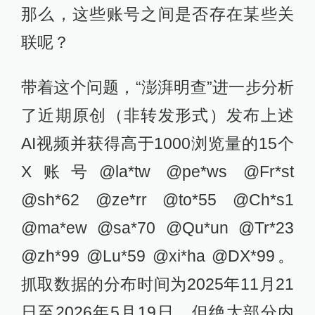
那么，这些账号之间是否存在某些关
联呢？
带着这个问题，“澎湃明查”进一步分析
了近期原创（非转发形式）发布上述
AI视频并获得高于1000浏览量的15个
X账号@la*tw @pe*ws @Fr*st
@sh*62 @ze*rr @to*55 @Ch*s1
@ma*ew @sa*70 @Qu*un @Tr*23
@zh*99 @Lu*59 @xi*ha @DX*99。
抓取数据的分布时间为2025年11月21
日至2026年5月19日，但绝大部分内