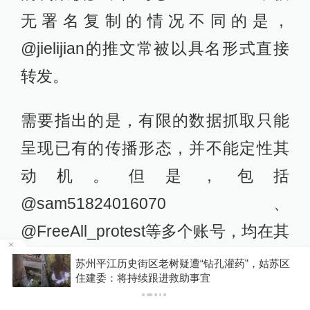
无署名复制的情况不同的是，
@jielijian的推文常被以具名形式直接
转发。
需要指出的是，有限的数据抓取只能
呈现已有的传播形态，并不能定性其
动机。但是，包括
@sam51824016070、
@FreeAll_protest等多个账号，均在其
简介、帖文或回复中，明确表达其反
苏州平江历史街区老树疑遭“钻孔灌药”，姑苏区
P
住建委：将持续跟进救助事宜
华立场，并且他们所发布的内容也存