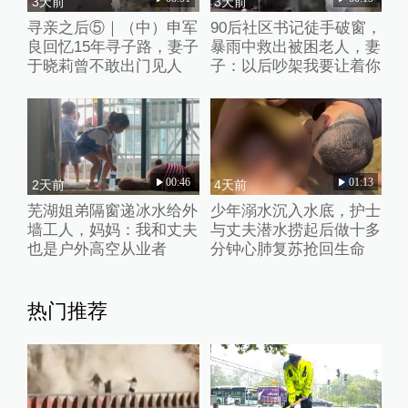
3天前
3天前
寻亲之后⑤｜（中）申军
90后社区书记徒手破窗，
良回忆15年寻子路，妻子
暴雨中救出被困老人，妻
于晓莉曾不敢出门见人
子：以后吵架我要让着你
00:46
01:13
2天前
4天前
芜湖姐弟隔窗递冰水给外
少年溺水沉入水底，护士
墙工人，妈妈：我和丈夫
与丈夫潜水捞起后做十多
也是户外高空从业者
分钟心肺复苏抢回生命
热门推荐