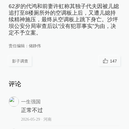
62岁的代鸿和前妻许虹称其独子代夫因被儿媳
追打至8楼厕所外的空调板上后，又遭儿媳持
续精神施压，最终从空调板上跳下身亡。沙坪
坝公安分局审查后以“没有犯罪事实”为由，决
定不予立案。
责任编辑：
储静伟
影子调查
147
评论
一生强国
正常不过
2026-05-29
∙ 河南