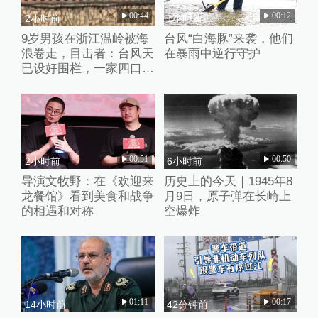
00:44
00:12
2小时前
1小时前
9岁男孩在浙江温岭被海
台风“白海豚”来袭，他们
浪卷走，目击者：台风天
在暴雨中逆行守护
已设好围栏，一家四口翻
入时保安曾喊话劝阻
00:51
00:50
2小时前
6小时前
导演文牧野：在《欢迎来
历史上的今天｜1945年8
龙餐馆》看到美食和战争
月9日，原子弹在长崎上
的相遇和对称
空爆炸
01:11
00:17
14小时前
42分钟前