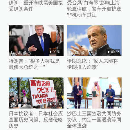
伊朗：重开海峡需美国接
受台风“白海豚”影响上海
受伊朗条件
轮渡停航，警车开道护送
非机动车过江
00:51
00:32
14小时前
14小时前
特朗普：“很多人称我是
伊朗总统：“敌人未能将
最伟大总统之一”
伊朗推入崩溃”
01:14
00:10
14小时前
15小时前
日本抗议者：日本社会应
沙巴土三国签署共同防务
直面历史问题、反省侵略
协议，约定一国遇袭等同
历史
全体遭袭