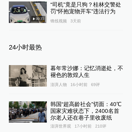
“司机”竟是只狗？桂林交警处
罚“怀抱宠物开车”违法行为
00:35
锋线视频
3天前
24小时最热
暮年常沙娜：记忆消逝处，不
褪色的敦煌人生
澎湃人物
16小时前
69
评
韩国“超高龄社会”切面：40℃
国家灾难状态下，2400名首
尔老人还在巷子里收废纸
澎湃世界观
17小时前
210
评