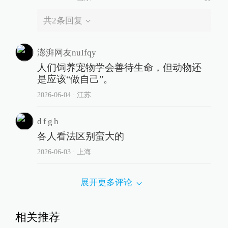
共
2
条回复
澎湃网友nuIfqy
人们饲养宠物学会善待生命，但动物还
是应该“做自己”。
2026-06-04
∙ 江苏
d f g h
各人看法区别蛮大的
2026-06-03
∙ 上海
展开更多评论
相关推荐