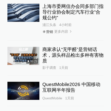
上海市委网信办会同多部门指
导行业协会制定汽车行业“合
规公约”
浦江头条
4小时前
更多内容
营销
商家承认“无甲醛”是营销话
术，源头样品检出多种有害物
质
00:25
影子调查
1天前
QuestMobile2026 中国移动
互联网半年报告
QuestMobile
1天前