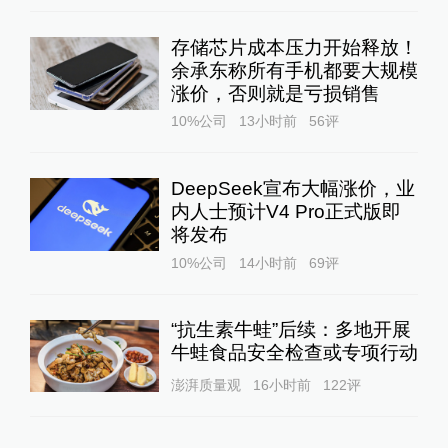
存储芯片成本压力开始释放！
余承东称所有手机都要大规模
涨价，否则就是亏损销售
10%公司
13小时前
56
评
DeepSeek宣布大幅涨价，业
内人士预计V4 Pro正式版即
将发布
10%公司
14小时前
69
评
“抗生素牛蛙”后续：多地开展
牛蛙食品安全检查或专项行动
澎湃质量观
16小时前
122
评