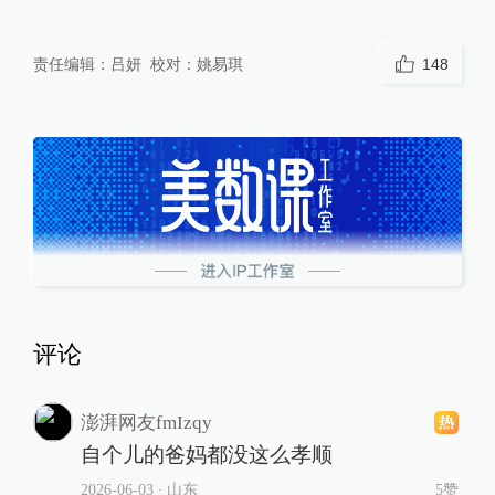
责任编辑：
吕妍
校对：
姚易琪
148
评论
澎湃网友fmIzqy
自个儿的爸妈都没这么孝顺
2026-06-03
∙ 山东
5赞