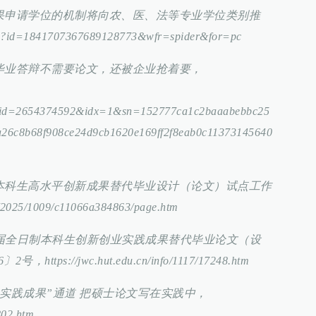
成果申请学位的机制将向农、医、法等专业学位类别推
/s?id=1841707367689128773&wfr=spider&for=pc
们毕业答辩不需要论文，还被企业抢着要，
=2654374592&idx=1&sn=152777ca1c2baaabebbc25
6c8b68f908ce24d9cb1620e169ff2f8eab0c11373145640
展本科生高水平创新成果替代毕业设计（论文）试点工作
2025/1009/c11066a384863/page.htm
026届全日制本科生创新创业实践成果替代毕业论文（设
ps://jwc.hut.edu.cn/info/1117/17248.htm
创“实践成果”通道 把硕士论文写在实践中，
7802.htm