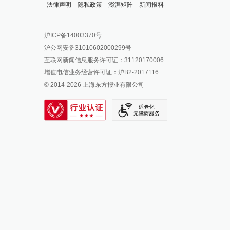
法律声明
隐私政策
澎湃矩阵
新闻报料
报料热线: 021-962866
澎湃新闻微博
沪ICP备14003370号
报料邮箱: news@thepaper.cn
澎湃新闻公众号
沪公网安备31010602000299号
澎湃新闻抖音号
互联网新闻信息服务许可证：31120170006
派生万物开放平台
增值电信业务经营许可证：沪B2-2017116
© 2014-
2026
上海东方报业有限公司
IP SHANGHAI
SIXTH TONE