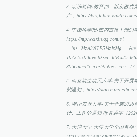
3. 澎湃新闻-教育部：以实践
广，https://baijiahao.baidu.com
4. 中国科学报-国内首批！他
https://mp.weixin.qq.com/s?
__biz=MzA3NTE5MzIzMg==&mid
1b721ceb8b&chksm=854a25c84a2
806cabeaf5ca1eb959&scene=27
5. 南京航空航天大学-关于开
的通知，https://aao.nuaa.edu.cn/
6. 湖南农业大学-关于开展2
计）工作的通知 教务通字〔2026〕2号，htt
7. 天津大学-天津大学全国首
https://gs.tju.edu.cn/info/1952/1