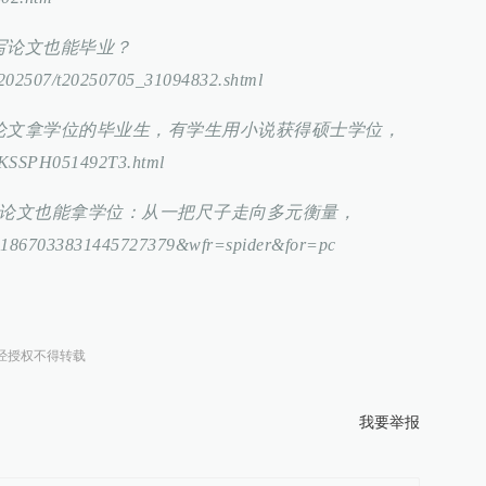
不写论文也能毕业？
ws/202507/t20250705_31094832.shtml
交论文拿学位的毕业生，有学生用小说获得硕士学位，
MKSSPH051492T3.html
不写论文也能拿学位：从一把尺子走向多元衡量，
?id=1867033831445727379&wfr=spider&for=pc
经授权不得转载
我要举报