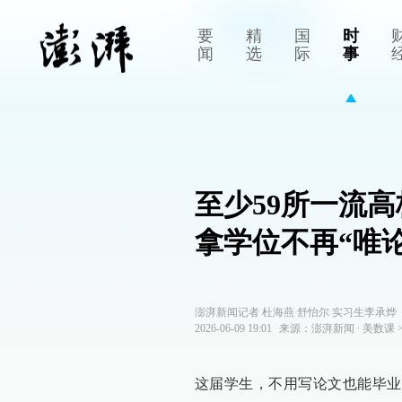
要
精
国
时
闻
选
际
事
至少59所一流
拿学位不再“唯论
澎湃新闻记者 杜海燕 舒怡尔 实习生李承烨
2026-06-09 19:01
来源：
澎湃新闻
∙
美数课
这届学生，不用写论文也能毕业