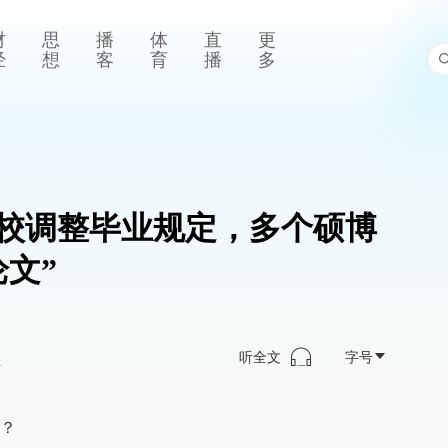
财
思
播
体
直
更
经
想
客
育
播
多
高校调整毕业规定，多个硕博
文”
听全文
字号
>
？