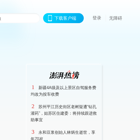
登录
下载客户端
无障碍
1
新疆4A级及以上景区自驾服务费
均改为按车收费
2
苏州平江历史街区老树疑遭“钻孔
灌药”，姑苏区住建委：将持续跟进救
助事宜
3
永和豆浆创始人林炳生逝世，享
年70岁