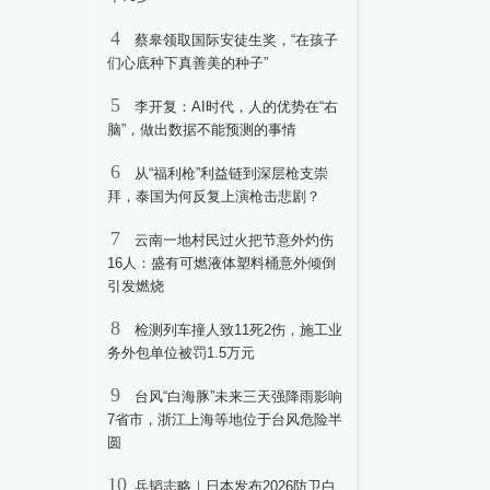
4
蔡皋领取国际安徒生奖，“在孩子
们心底种下真善美的种子”
5
李开复：AI时代，人的优势在“右
脑”，做出数据不能预测的事情
6
从“福利枪”利益链到深层枪支崇
拜，泰国为何反复上演枪击悲剧？
7
云南一地村民过火把节意外灼伤
16人：盛有可燃液体塑料桶意外倾倒
引发燃烧
8
检测列车撞人致11死2伤，施工业
务外包单位被罚1.5万元
9
台风“白海豚”未来三天强降雨影响
7省市，浙江上海等地位于台风危险半
圆
10
兵韬志略｜日本发布2026防卫白