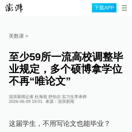
下载APP
美数课
>
至少59所一流高校调整毕
业规定，多个硕博拿学位
不再“唯论文”
澎湃新闻记者 杜海燕 舒怡尔 实习生李承烨
2026-06-09 19:01
来源：
澎湃新闻
这届学生，不用写论文也能毕业？