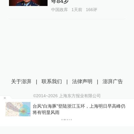
年84岁
中国政库
1天前
166
评
关于澎湃
|
联系我们
|
法律声明
|
澎湃广告
©2014~
2026
上海东方报业有限公司
沪ICP证：沪B2-20170116 | 沪ICP备14003370号
台风“白海豚”登陆浙江玉环，上海明日早高峰仍
互联网新闻信息服务许可证：31120170006
P
将有明显风雨
沪公网安备 31010602000299号