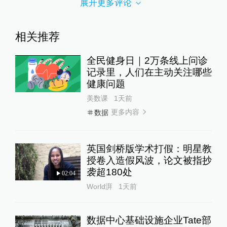
展开更多评论
相关推荐
全民健身日｜2万条线上问诊
记录里，人们在主动关注哪些
健康问题
美数课
1天前
更多内容
数据
英国剑桥版学术打假：明星教
授卷入造假风波，论文被指抄
袭超180处
02:04
World湃
1天前
数据中心基础设施企业Tate部