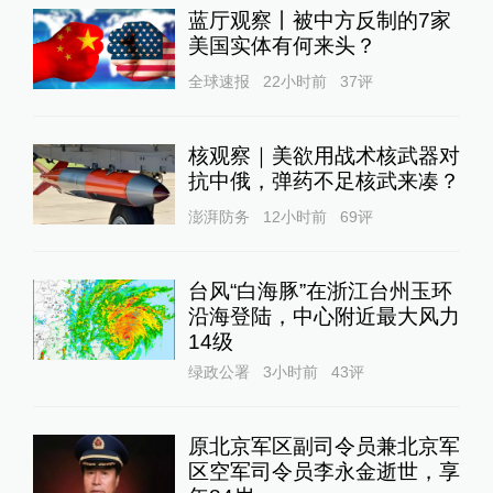
蓝厅观察丨被中方反制的7家
美国实体有何来头？
全球速报
22小时前
37
评
核观察｜美欲用战术核武器对
抗中俄，弹药不足核武来凑？
澎湃防务
12小时前
69
评
台风“白海豚”在浙江台州玉环
沿海登陆，中心附近最大风力
14级
绿政公署
3小时前
43
评
原北京军区副司令员兼北京军
区空军司令员李永金逝世，享