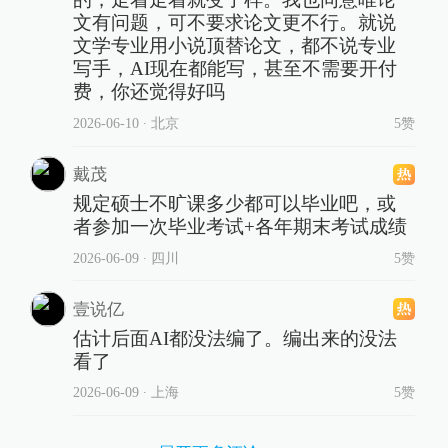
文有问题，可不要求论文更不行。就说
文学专业用小说顶替论文，都不说专业
写手，AI现在都能写，甚至不需要开付
费，你还觉得好吗
2026-06-10
∙ 北京
5赞
戴茂
规定硕士不旷课多少都可以毕业吧，或
者参加一次毕业考试+各年期末考试成绩
2026-06-09
∙ 四川
5赞
壹说亿
估计后面AI都没法编了。编出来的没法
看了
2026-06-09
∙ 上海
5赞