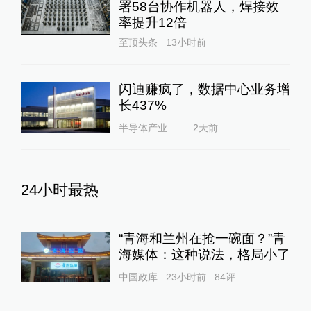
署58台协作机器人，焊接效
率提升12倍
至顶头条
13小时前
闪迪赚疯了，数据中心业务增
长437%
半导体产业纵横
2天前
24小时最热
“青海和兰州在抢一碗面？”青
海媒体：这种说法，格局小了
中国政库
23小时前
84
评