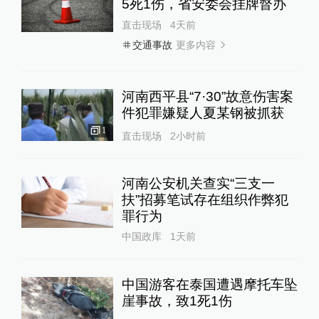
5死1伤，省安委会挂牌督办
直击现场
4天前
更多内容
交通事故
河南西平县“7·30”故意伤害案
件犯罪嫌疑人夏某钢被抓获
1
直击现场
2小时前
河南公安机关查实“三支一
扶”招募笔试存在组织作弊犯
罪行为
中国政库
1天前
中国游客在泰国遭遇摩托车坠
崖事故，致1死1伤