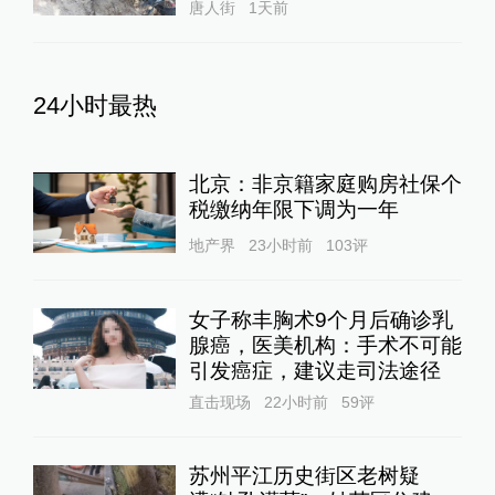
唐人街
1天前
24小时最热
北京：非京籍家庭购房社保个
税缴纳年限下调为一年
地产界
23小时前
103
评
女子称丰胸术9个月后确诊乳
腺癌，医美机构：手术不可能
引发癌症，建议走司法途径
直击现场
22小时前
59
评
苏州平江历史街区老树疑