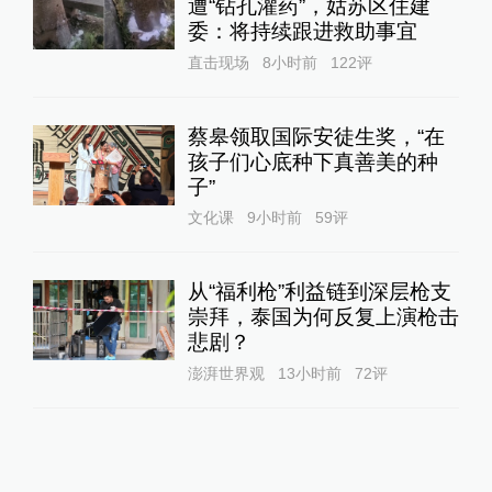
遭“钻孔灌药”，姑苏区住建
委：将持续跟进救助事宜
直击现场
8小时前
122
评
蔡皋领取国际安徒生奖，“在
孩子们心底种下真善美的种
子”
文化课
9小时前
59
评
从“福利枪”利益链到深层枪支
崇拜，泰国为何反复上演枪击
悲剧？
澎湃世界观
13小时前
72
评