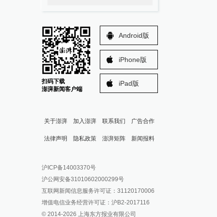
Android版
iPhone版
扫码下载
iPad版
澎湃新闻客户端
关于澎湃
加入澎湃
联系我们
广告合作
法律声明
隐私政策
澎湃矩阵
新闻报料
报料热线: 021-962866
澎湃新闻微博
沪ICP备14003370号
报料邮箱: news@thepaper.cn
澎湃新闻公众号
沪公网安备31010602000299号
澎湃新闻抖音号
互联网新闻信息服务许可证：31120170006
派生万物开放平台
增值电信业务经营许可证：沪B2-2017116
© 2014-
2026
上海东方报业有限公司
IP SHANGHAI