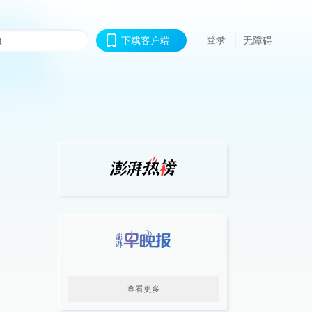
登录
下载客户端
无障碍
查看更多