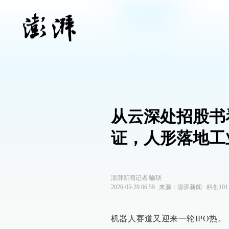
从云深处招股书
证，人形落地工
澎湃新闻记者 喻琰
2026-05-29 06:59
来源：
澎湃新闻
∙
科创101
机器人赛道又迎来一轮IPO热。