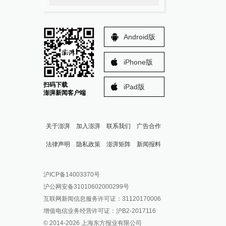
Android版
iPhone版
扫码下载
iPad版
澎湃新闻客户端
关于澎湃
加入澎湃
联系我们
广告合作
法律声明
隐私政策
澎湃矩阵
新闻报料
报料热线: 021-962866
澎湃新闻微博
沪ICP备14003370号
报料邮箱: news@thepaper.cn
澎湃新闻公众号
沪公网安备31010602000299号
澎湃新闻抖音号
互联网新闻信息服务许可证：31120170006
派生万物开放平台
增值电信业务经营许可证：沪B2-2017116
© 2014-
2026
上海东方报业有限公司
IP SHANGHAI