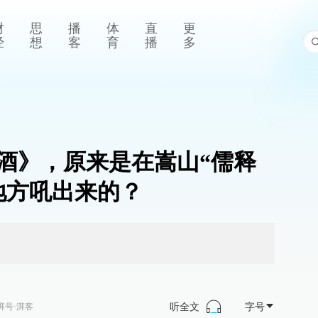
财
思
播
体
直
更
经
想
客
育
播
多
酒》，原来是在嵩山“儒释
地方吼出来的？
听全文
字号
湃号·湃客