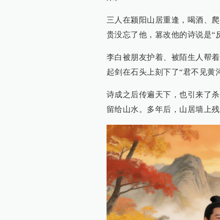
三人在颍阳山居重逢，喝酒、爬
贵没忘了他，篡改他的诗说是“
李白被朋友护着、被陌生人帮着
起剑在石头上刻下了“君不见黄
诗成之后传遍天下，也引来了杀
留给山水。多年后，山居墙上残