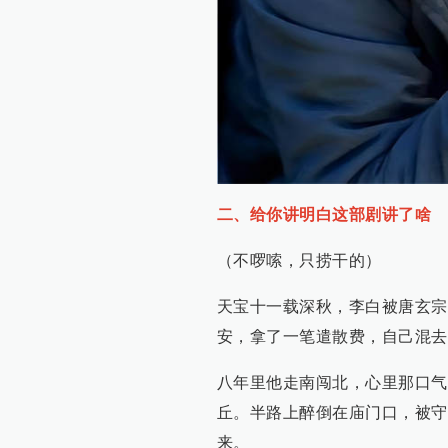
二、给你讲明白这部剧讲了啥
（不啰嗦，只捞干的）
天宝十一载深秋，李白被唐玄宗
安，拿了一笔遣散费，自己混去
八年里他走南闯北，心里那口气
丘。半路上醉倒在庙门口，被守
来。