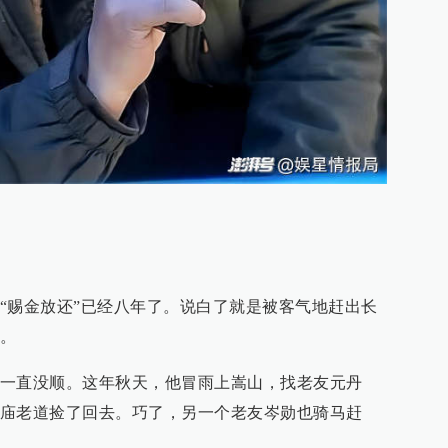
“赐金放还”已经八年了。说白了就是被客气地赶出长
。
一直没顺。这年秋天，他冒雨上嵩山，找老友元丹
庙老道捡了回去。巧了，另一个老友岑勋也骑马赶