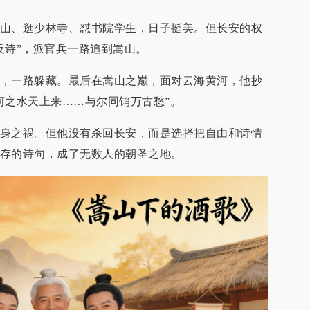
山、逛少林寺、怼书院学生，日子挺美。但长安的权
反诗”，派官兵一路追到嵩山。
，一路躲藏。最后在嵩山之巅，面对云海黄河，他抄
河之水天上来……与尔同销万古愁”。
身之祸。但他没有杀回长安，而是选择把自由和诗情
存的诗句，成了无数人的朝圣之地。