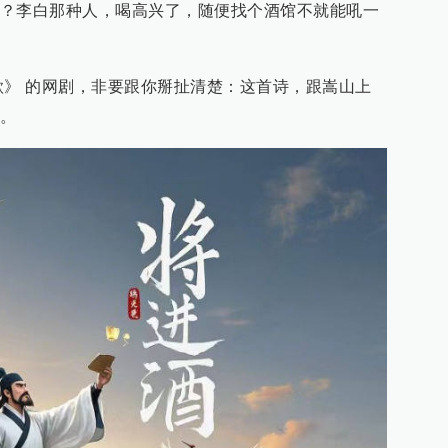
？李白那种人，喝高兴了，随便找个酒馆不就能吼一
歌》 的网剧，非要跟你掰扯清楚：这首诗，跟嵩山上
。