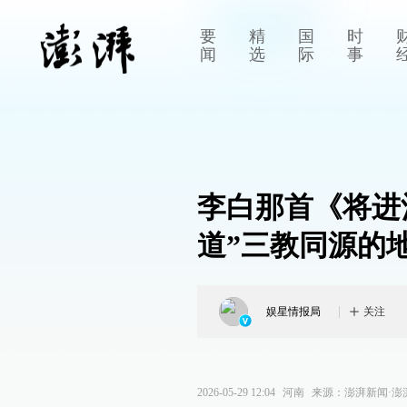
要
精
国
时
闻
选
际
事
李白那首《将进
道”三教同源的
娱星情报局
关注
2026-05-29 12:04
河南
来源：
澎湃新闻·澎