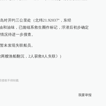
开约三公里处（北纬21.92037°，东经
薄层浮油和油味，已抛锚系救生圈作标记，浮潜后初步确定
体情况待进一步搜查。
暂未发现失联船员。
致两艘渔船翻沉，2人获救8人失联》）
经授权不得转载
我要举报