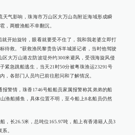
强对流天气影响，珠海市万山区大万山岛附近海域形成瞬
雹，两艘渔船不幸翻沉。
船就开始旋转，眼看就要受不住了，我和我老婆立即打
标待救。”获救渔民黎贵告诉羊城派记者，当时他驾驶
万山区大万山港左防波堤外约300米避风，受强海旋风侵
紧急跳船逃生，当天21时50分被粤珠渔运23291号
内，各部门人员均已前往慰问和了解情况。
通报警情，珠香1746号船船员家属报警称其弟弟的船
往万山渔船捕鱼，具体位置不明，至今船上8名船员仍然
船，长26.5米，总吨位165.97吨，船上有香港籍人员3
联系。