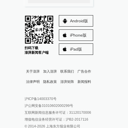
Android版
iPhone版
扫码下载
iPad版
澎湃新闻客户端
关于澎湃
加入澎湃
联系我们
广告合作
法律声明
隐私政策
澎湃矩阵
新闻报料
报料热线: 021-962866
澎湃新闻微博
沪ICP备14003370号
报料邮箱: news@thepaper.cn
澎湃新闻公众号
沪公网安备31010602000299号
澎湃新闻抖音号
互联网新闻信息服务许可证：31120170006
派生万物开放平台
增值电信业务经营许可证：沪B2-2017116
© 2014-
2026
上海东方报业有限公司
IP SHANGHAI