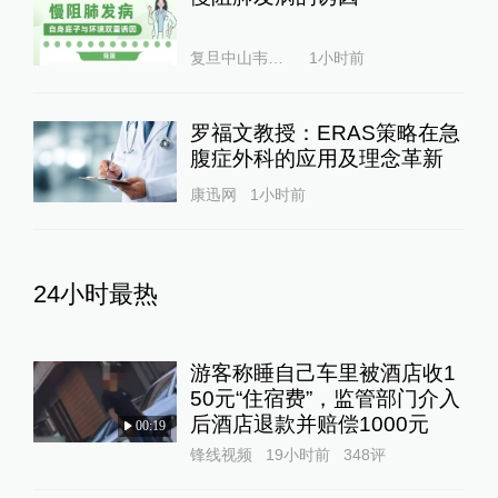
复旦中山韦素兰
1小时前
罗福文教授：ERAS策略在急
腹症外科的应用及理念革新
康迅网
1小时前
24小时最热
游客称睡自己车里被酒店收1
50元“住宿费”，监管部门介入
后酒店退款并赔偿1000元
00:19
锋线视频
19小时前
348
评