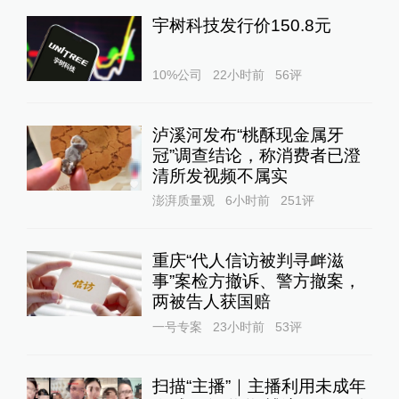
宇树科技发行价150.8元
10%公司
22小时前
56
评
泸溪河发布“桃酥现金属牙
冠”调查结论，称消费者已澄
清所发视频不属实
澎湃质量观
6小时前
251
评
重庆“代人信访被判寻衅滋
事”案检方撤诉、警方撤案，
两被告人获国赔
一号专案
23小时前
53
评
扫描“主播”｜主播利用未成年