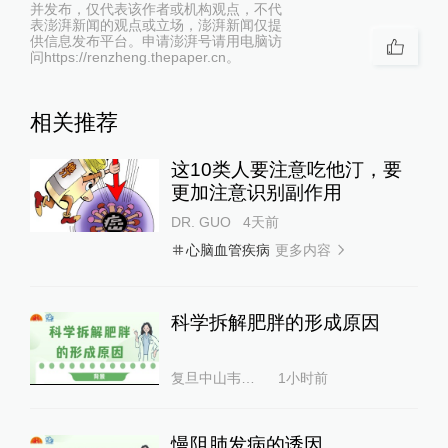
并发布，仅代表该作者或机构观点，不代
表澎湃新闻的观点或立场，澎湃新闻仅提
供信息发布平台。申请澎湃号请用电脑访
问https://renzheng.thepaper.cn。
相关推荐
这10类人要注意吃他汀，要
更加注意识别副作用
DR. GUO
4天前
更多内容
心脑血管疾病
科学拆解肥胖的形成原因
复旦中山韦素兰
1小时前
慢阻肺发病的诱因