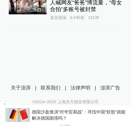
人喊网友“爸爸”博流量，“母女
合拍”多账号被封禁
1
直击现场
6小时前
131
评
关于澎湃
|
联系我们
|
法律声明
|
澎湃广告
©2014~
2026
上海东方报业有限公司
沪ICP证：沪B2-20170116 | 沪ICP备14003370号
织
德国沙盘推演“对华贸易战”：寻找中国“软肋”就能
互联网新闻信息服务许可证：31120170006
解决德国困境吗？
沪公网安备 31010602000299号